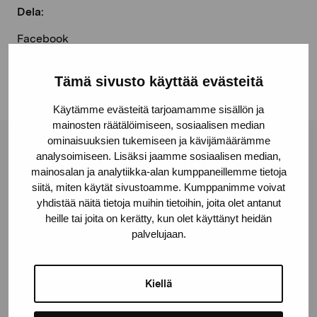
Dela:
Facebook
Linkedin
Tämä sivusto käyttää evästeitä
Käytämme evästeitä tarjoamamme sisällön ja
mainosten räätälöimiseen, sosiaalisen median
ominaisuuksien tukemiseen ja kävijämäärämme
Stiftelsen Pro Artibus
analysoimiseen. Lisäksi jaamme sosiaalisen median,
mainosalan ja analytiikka-alan kumppaneillemme tietoja
siitä, miten käytät sivustoamme. Kumppanimme voivat
yhdistää näitä tietoja muihin tietoihin, joita olet antanut
Gustav Wasas gata 11
heille tai joita on kerätty, kun olet käyttänyt heidän
10600 Ekenäs
palvelujaan.
proartibus@proartibus.fi
+358 (0)50 371 6339
Kiellä