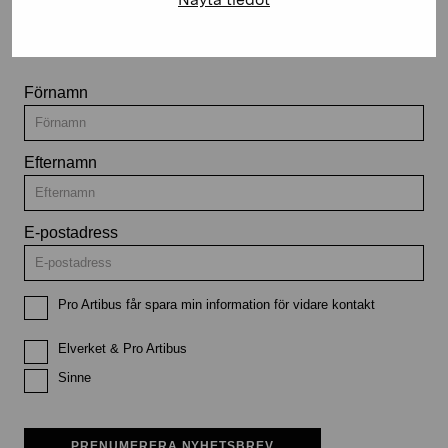
Håll dig uppdaterad om aktuella
utställningar och evenemang
Förnamn
Efternamn
E-postadress
Pro Artibus får spara min information för vidare kontakt
Elverket & Pro Artibus
Sinne
PRENUMERERA NYHETSBREV