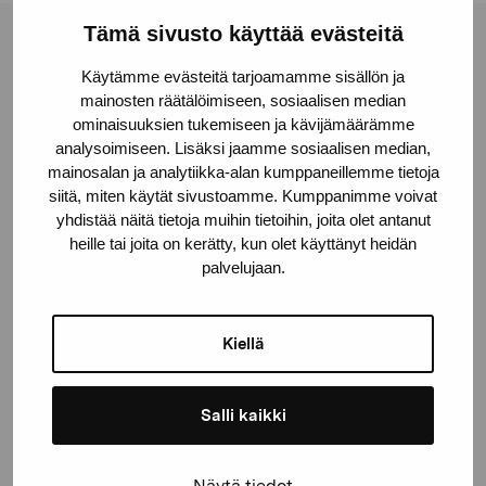
Tämä sivusto käyttää evästeitä
Stiftelsen Pro Artibus
Käytämme evästeitä tarjoamamme sisällön ja
mainosten räätälöimiseen, sosiaalisen median
ominaisuuksien tukemiseen ja kävijämäärämme
Gustav Wasas gata 11
analysoimiseen. Lisäksi jaamme sosiaalisen median,
10600 Ekenäs
mainosalan ja analytiikka-alan kumppaneillemme tietoja
proartibus@proartibus.fi
siitä, miten käytät sivustoamme. Kumppanimme voivat
+358 (0)50 371 6339
yhdistää näitä tietoja muihin tietoihin, joita olet antanut
heille tai joita on kerätty, kun olet käyttänyt heidän
palvelujaan.
Kiellä
Kontakta oss
Salli kaikki
Näytä tiedot