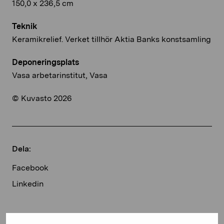
150,0 x 236,5 cm
Teknik
Keramikrelief. Verket tillhör Aktia Banks konstsamling
Deponeringsplats
Vasa arbetarinstitut, Vasa
© Kuvasto 2026
Dela:
Facebook
Linkedin