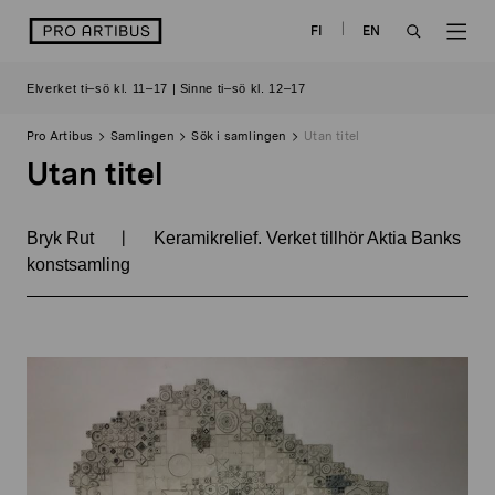
Skip
logo
FI
EN
to
OPEN
OP
content
Elverket ti–sö kl. 11–17 | Sinne ti–sö kl. 12–17
SEARCH
NAV
Pro Artibus
Samlingen
Sök i samlingen
Utan titel
Utan titel
|
Bryk Rut
Keramikrelief. Verket tillhör Aktia Banks
konstsamling