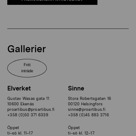
Gallerier
Fritt
inträde
Elverket
Sinne
Gustav Wasas gata 11
Stora Robertsgatan 16
10600 Ekenäs
00120 Helsingfors
proartibus@proartibus.fi
sinne@proartibus.fi
+358 (0)50 371 6339
+358 (0)45 883 3716
Öppet
Öppet
ti–sö kl. 11–17
ti–sö kl. 12–17