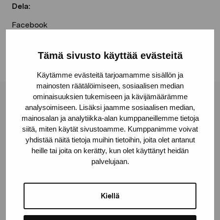
Dela:
Facebook
Linkedin
Tämä sivusto käyttää evästeitä
Käytämme evästeitä tarjoamamme sisällön ja
mainosten räätälöimiseen, sosiaalisen median
ominaisuuksien tukemiseen ja kävijämäärämme
Stiftelsen Pro Artibus
analysoimiseen. Lisäksi jaamme sosiaalisen median,
mainosalan ja analytiikka-alan kumppaneillemme tietoja
siitä, miten käytät sivustoamme. Kumppanimme voivat
Gustav Wasas gata 11
yhdistää näitä tietoja muihin tietoihin, joita olet antanut
heille tai joita on kerätty, kun olet käyttänyt heidän
10600 Ekenäs
palvelujaan.
proartibus@proartibus.fi
+358 (0)50 371 6339
Kiellä