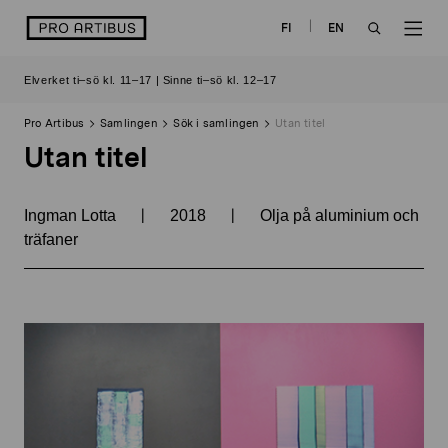
Skip
logo
FI
EN
to
OPEN
OP
content
Elverket ti–sö kl. 11–17 | Sinne ti–sö kl. 12–17
SEARCH
NAV
Pro Artibus
Samlingen
Sök i samlingen
Utan titel
Utan titel
|
|
Ingman Lotta
2018
Olja på aluminium och
träfaner