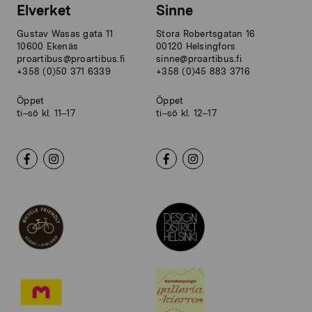
Elverket
Sinne
Gustav Wasas gata 11
Stora Robertsgatan 16
10600 Ekenäs
00120 Helsingfors
proartibus@proartibus.fi
sinne@proartibus.fi
+358 (0)50 371 6339
+358 (0)45 883 3716
Öppet
Öppet
ti–sö kl. 11–17
ti–sö kl. 12–17