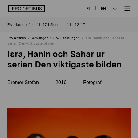
Skip
logo
FI
EN
to
OPEN
OP
content
Elverket ti–sö kl. 11–17 | Sinne ti–sö kl. 12–17
SEARCH
NAV
Pro Artibus
Samlingen
Sök i samlingen
Isra, Hanin och Sahar ur
serien Den viktigaste bilden
Isra, Hanin och Sahar ur
serien Den viktigaste bilden
|
|
Bremer Stefan
2016
Fotografi