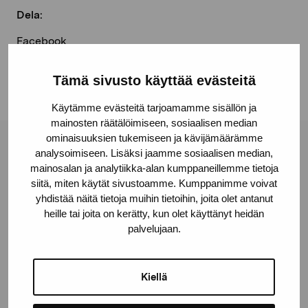
Dela:
Facebook
Linkedin
Tämä sivusto käyttää evästeitä
Käytämme evästeitä tarjoamamme sisällön ja
mainosten räätälöimiseen, sosiaalisen median
ominaisuuksien tukemiseen ja kävijämäärämme
Stiftelsen Pro Artibus
analysoimiseen. Lisäksi jaamme sosiaalisen median,
mainosalan ja analytiikka-alan kumppaneillemme tietoja
siitä, miten käytät sivustoamme. Kumppanimme voivat
yhdistää näitä tietoja muihin tietoihin, joita olet antanut
Gustav Wasas gata 11
heille tai joita on kerätty, kun olet käyttänyt heidän
10600 Ekenäs
palvelujaan.
proartibus@proartibus.fi
+358 (0)50 371 6339
Kiellä