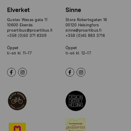
Elverket
Sinne
Gustav Wasas gata 11
Stora Robertsgatan 16
10600 Ekenäs
00120 Helsingfors
proartibus@proartibus.fi
sinne@proartibus.fi
+358 (0)50 371 6339
+358 (0)45 883 3716
Öppet
Öppet
ti–sö kl. 11–17
ti–sö kl. 12–17