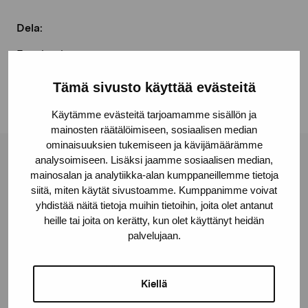
Dela:
Facebook
Linkedin
Tämä sivusto käyttää evästeitä
Käytämme evästeitä tarjoamamme sisällön ja
mainosten räätälöimiseen, sosiaalisen median
ominaisuuksien tukemiseen ja kävijämäärämme
analysoimiseen. Lisäksi jaamme sosiaalisen median,
Stiftelsen Pro Artibus
mainosalan ja analytiikka-alan kumppaneillemme tietoja
siitä, miten käytät sivustoamme. Kumppanimme voivat
yhdistää näitä tietoja muihin tietoihin, joita olet antanut
Gustav Wasas gata 11
heille tai joita on kerätty, kun olet käyttänyt heidän
10600 Ekenäs
palvelujaan.
proartibus@proartibus.fi
+358 (0)50 371 6339
Kiellä