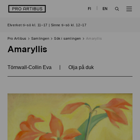
Skip
logo
FI
EN
to
OPEN
OP
content
Elverket ti–sö kl. 11–17 | Sinne ti–sö kl. 12–17
SEARCH
NAV
Pro Artibus
Samlingen
Sök i samlingen
Amaryllis
Amaryllis
|
Törnwall-Collin Eva
Olja på duk