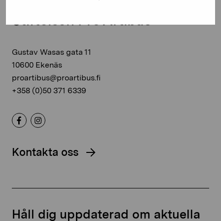
Stiftelsen Pro Artibus
Gustav Wasas gata 11
10600 Ekenäs
proartibus@proartibus.fi
+358 (0)50 371 6339
Kontakta oss
Håll dig uppdaterad om aktuella