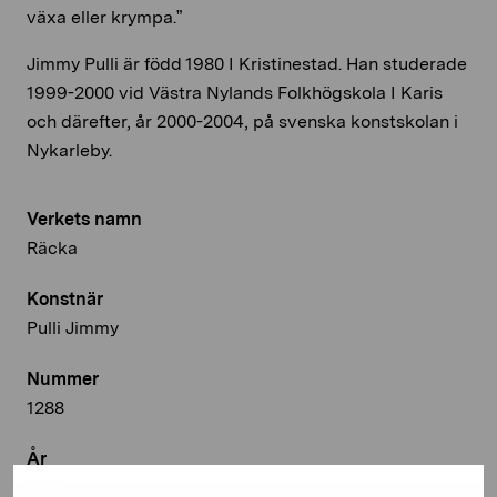
växa eller krympa.”
Jimmy Pulli är född 1980 I Kristinestad. Han studerade
1999-2000 vid Västra Nylands Folkhögskola I Karis
och därefter, år 2000-2004, på svenska konstskolan i
Nykarleby.
Verkets namn
Räcka
Konstnär
Pulli Jimmy
Nummer
1288
År
2010