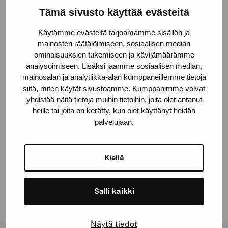
Tämä sivusto käyttää evästeitä
Teknik
Installation; trästockar, optisk fiber
Käytämme evästeitä tarjoamamme sisällön ja
mainosten räätälöimiseen, sosiaalisen median
ominaisuuksien tukemiseen ja kävijämäärämme
Deponeringsplats
analysoimiseen. Lisäksi jaamme sosiaalisen median,
Vindängen/Folkhälsan
mainosalan ja analytiikka-alan kumppaneillemme tietoja
siitä, miten käytät sivustoamme. Kumppanimme voivat
© Kuvasto 2026
yhdistää näitä tietoja muihin tietoihin, joita olet antanut
heille tai joita on kerätty, kun olet käyttänyt heidän
palvelujaan.
Dela:
Kiellä
Facebook
Linkedin
Salli kaikki
Näytä tiedot