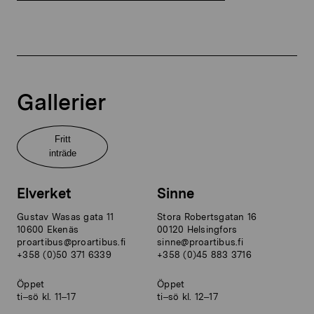
Gallerier
Fritt
inträde
Elverket
Sinne
Gustav Wasas gata 11
Stora Robertsgatan 16
10600 Ekenäs
00120 Helsingfors
proartibus@proartibus.fi
sinne@proartibus.fi
+358 (0)50 371 6339
+358 (0)45 883 3716
Öppet
Öppet
ti–sö kl. 11–17
ti–sö kl. 12–17