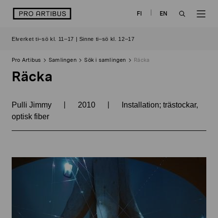
Skip
logo
FI
EN
to
OPEN
OP
content
Elverket ti–sö kl. 11–17 | Sinne ti–sö kl. 12–17
SEARCH
NAV
Pro Artibus
Samlingen
Sök i samlingen
Räcka
Räcka
|
|
Pulli Jimmy
2010
Installation; trästockar,
optisk fiber