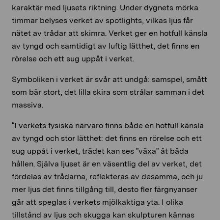
karaktär med ljusets riktning. Under dygnets mörka
timmar belyses verket av spotlights, vilkas ljus får
nätet av trådar att skimra. Verket ger en hotfull känsla
av tyngd och samtidigt av luftig lätthet, det finns en
rörelse och ett sug uppåt i verket.
Symboliken i verket är svår att undgå: samspel, smått
som bär stort, det lilla skira som strålar samman i det
massiva.
“I verkets fysiska närvaro finns både en hotfull känsla
av tyngd och stor lätthet: det finns en rörelse och ett
sug uppåt i verket, trädet kan ses ”växa” åt båda
hållen. Själva ljuset är en väsentlig del av verket, det
fördelas av trådarna, reflekteras av desamma, och ju
mer ljus det finns tillgång till, desto fler färgnyanser
går att speglas i verkets mjölkaktiga yta. I olika
tillstånd av ljus och skugga kan skulpturen kännas