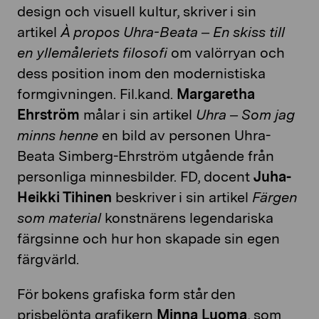
design och visuell kultur, skriver i sin
artikel
À propos Uhra-Beata – En skiss till
en yllemåleriets filosofi
om valörryan och
dess position inom den modernistiska
formgivningen. Fil.kand.
Margaretha
Ehrström
målar i sin artikel
Uhra – Som jag
minns henne
en bild av personen Uhra-
Beata Simberg-Ehrström utgående från
personliga minnesbilder. FD, docent
Juha-
Heikki Tihinen
beskriver i sin artikel
Färgen
som material
konstnärens legendariska
färgsinne och hur hon skapade sin egen
färgvärld.
För bokens grafiska form står den
prisbelönta grafikern
Minna Luoma
, som