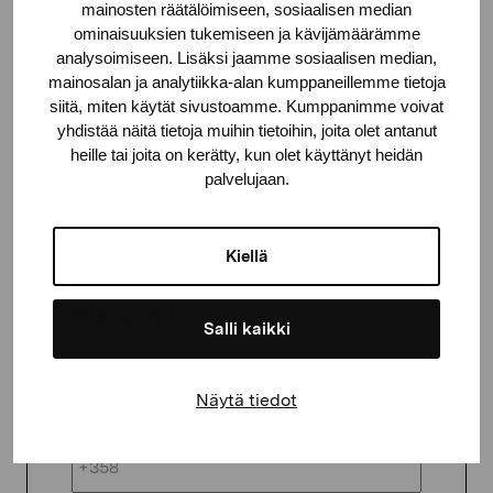
mainosten räätälöimiseen, sosiaalisen median
Beställ publikationen
ominaisuuksien tukemiseen ja kävijämäärämme
Portoavgift tillkommer
analysoimiseen. Lisäksi jaamme sosiaalisen median,
mainosalan ja analytiikka-alan kumppaneillemme tietoja
siitä, miten käytät sivustoamme. Kumppanimme voivat
Antal
*
yhdistää näitä tietoja muihin tietoihin, joita olet antanut
heille tai joita on kerätty, kun olet käyttänyt heidän
palvelujaan.
Förnamn
*
Kiellä
Efternamn
*
Salli kaikki
Näytä tiedot
Telefon
*