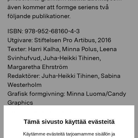
även kommer att formge seriens två
följande publikationer.
ISBN: 978-952-68160-4-3
Utgivare: Stiftelsen Pro Artibus, 2016
Texter: Harri Kalha, Minna Polus, Leena
Svinhufvud, Juha-Heikki Tihinen,
Margaretha Ehrström
Redaktörer: Juha-Heikki Tihinen, Sabina
Westerholm
Grafisk formgivning: Minna Luoma/Candy
Graphics
Språk: Svenska/finska
Tämä sivusto käyttää evästeitä
Käytämme evästeitä tarjoamamme sisällön ja