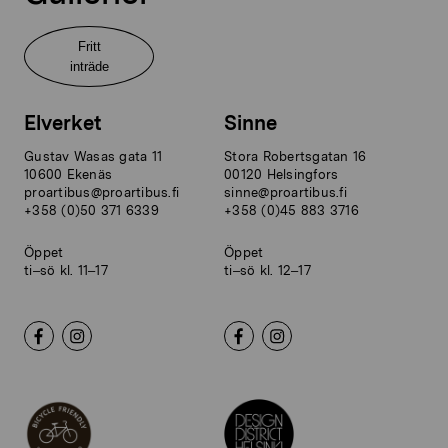
Fritt
inträde
Elverket
Sinne
Gustav Wasas gata 11
Stora Robertsgatan 16
10600 Ekenäs
00120 Helsingfors
proartibus@proartibus.fi
sinne@proartibus.fi
+358 (0)50 371 6339
+358 (0)45 883 3716
Öppet
Öppet
ti–sö kl. 11–17
ti–sö kl. 12–17