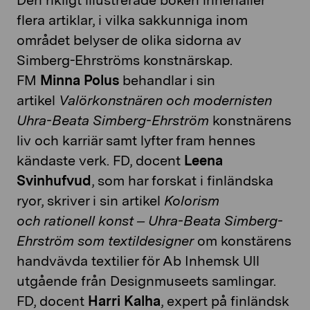
Den rikligt illustrerade boken innehåller
flera artiklar, i vilka sakkunniga inom
området belyser de olika sidorna av
Simberg-Ehrströms konstnärskap.
FM
Minna Polus
behandlar i sin
artikel
Valörkonstnären och modernisten
Uhra-Beata Simberg-Ehrström
konstnärens
liv och karriär samt lyfter fram hennes
kändaste verk. FD, docent
Leena
Svinhufvud
, som har forskat i finländska
ryor, skriver i sin artikel
Kolorism
och
rationell konst – Uhra-Beata Simberg-
Ehrström som textildesigner
om konstärens
handvävda textilier för Ab Inhemsk Ull
utgående från Designmuseets samlingar.
FD, docent
Harri Kalha
, expert på finländsk