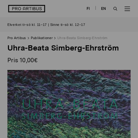
Skip
logo
FI
EN
to
OPEN
OP
content
Elverket ti–sö kl. 11–17 | Sinne ti–sö kl. 12–17
SEARCH
NAV
Pro Artibus
Publikationer
Uhra-Beata Simberg-Ehrström
Uhra-Beata Simberg-Ehrström
Pris 10,00€