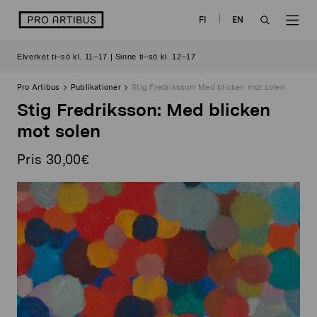
Skip
logo
FI
EN
to
OPEN
OP
content
Elverket ti–sö kl. 11–17 | Sinne ti–sö kl. 12–17
SEARCH
NAV
Pro Artibus
Publikationer
Stig Fredriksson: Med blicken mot solen
Stig Fredriksson: Med blicken
mot solen
Pris 30,00€