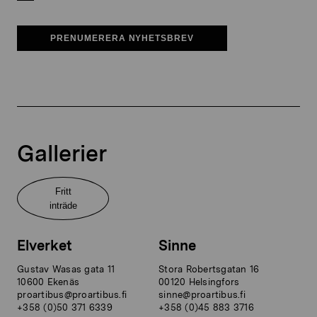
PRENUMERERA NYHETSBREV
Gallerier
Fritt
inträde
Elverket
Sinne
Gustav Wasas gata 11
Stora Robertsgatan 16
10600 Ekenäs
00120 Helsingfors
proartibus@proartibus.fi
sinne@proartibus.fi
+358 (0)50 371 6339
+358 (0)45 883 3716