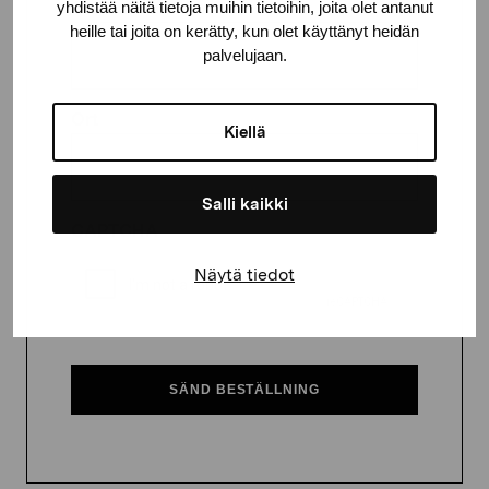
yhdistää näitä tietoja muihin tietoihin, joita olet antanut
Postnummer
heille tai joita on kerätty, kun olet käyttänyt heidän
palvelujaan.
Ort
Kiellä
Salli kaikki
CAPTCHA
Näytä tiedot