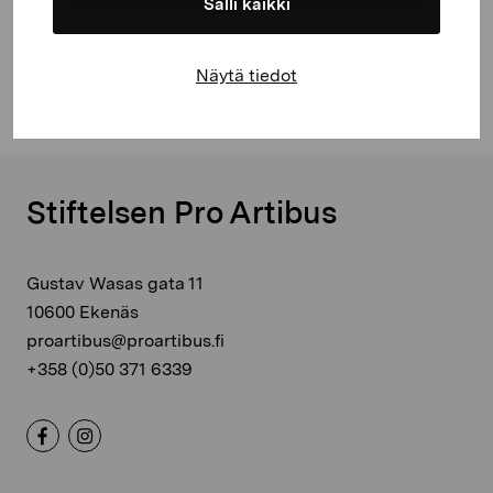
Salli kaikki
Näytä tiedot
Stiftelsen Pro Artibus
Gustav Wasas gata 11
10600 Ekenäs
proartibus@proartibus.fi
+358 (0)50 371 6339