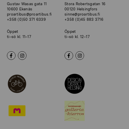
Gustav Wasas gata 11
Stora Robertsgatan 16
10600 Ekenäs
00120 Helsingfors
proartibus@proartibus.fi
sinne@proartibus.fi
+358 (0)50 371 6339
+358 (0)45 883 3716
Öppet
Öppet
ti–sö kl. 11–17
ti–sö kl. 12–17