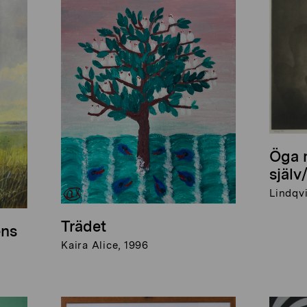
Öga 
själv
Lindqvi
Trädet
ens
Kaira Alice, 1996