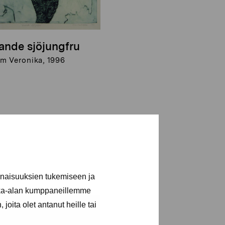
ande sjöjungfru
m Veronika, 1996
inaisuuksien tukemiseen ja
kka-alan kumppaneillemme
joita olet antanut heille tai