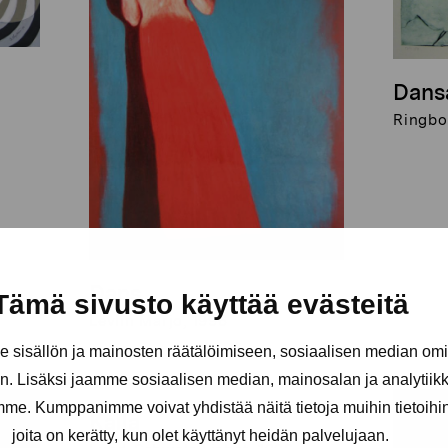
Dans
Ringbo
Dans
Tämä sivusto käyttää evästeitä
Levlin Marjo, 1996
sisällön ja mainosten räätälöimiseen, sosiaalisen median om
. Lisäksi jaamme sosiaalisen median, mainosalan ja analytii
amme. Kumppanimme voivat yhdistää näitä tietoja muihin tietoihin, 
Kalla
joita on kerätty, kun olet käyttänyt heidän palvelujaan.