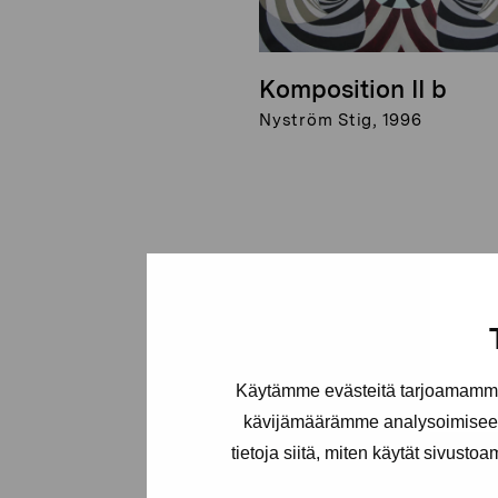
Komposition II b
Nyström Stig, 1996
Käytämme evästeitä tarjoamamme 
kävijämäärämme analysoimiseen
tietoja siitä, miten käytät sivusto