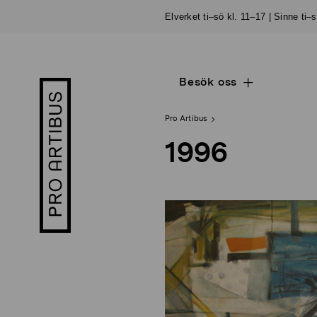
Skip
Elverket ti–sö kl. 11–17 | Sinne ti–
to
content
Besök oss
Open
Pro
sub
Artibus
navigation
logo
Pro Artibus
1996