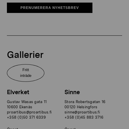
PRENUMERERA NYHETSBREV
Gallerier
Fritt
inträde
Elverket
Sinne
Gustav Wasas gata 11
Stora Robertsgatan 16
10600 Ekenäs
00120 Helsingfors
proartibus@proartibus.fi
sinne@proartibus.fi
+358 (0)50 371 6339
+358 (0)45 883 3716