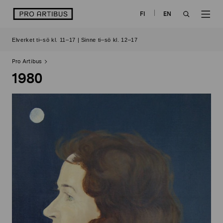
Skip
logo
FI
EN
to
OPEN
OP
content
Elverket ti–sö kl. 11–17 | Sinne ti–sö kl. 12–17
SEARCH
NAV
Pro Artibus
1980