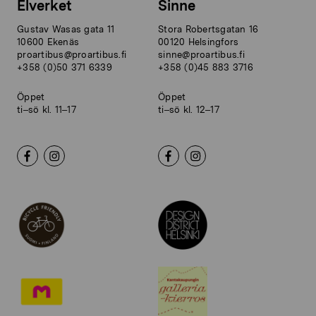
Elverket
Sinne
Gustav Wasas gata 11
Stora Robertsgatan 16
10600 Ekenäs
00120 Helsingfors
proartibus@proartibus.fi
sinne@proartibus.fi
+358 (0)50 371 6339
+358 (0)45 883 3716
Öppet
Öppet
ti–sö kl. 11–17
ti–sö kl. 12–17