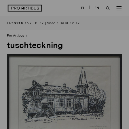
Skip
logo
FI
EN
to
OPEN
OP
content
Elverket ti–sö kl. 11–17 | Sinne ti–sö kl. 12–17
SEARCH
NAV
Pro Artibus
tuschteckning