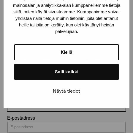
mainosalan ja analytiikka-alan kumppaneillemme tietoja
Kontakta oss
siitä, miten käytät sivustoamme. Kumppanimme voivat
yhdistää näitä tietoja muihin tietoihin, joita olet antanut
heille tai joita on kerätty, kun olet käyttänyt heidän
palvelujaan.
Håll dig uppdaterad om aktuella
Kiellä
utställningar och evenemang
Salli kaikki
Förnamn
Näytä tiedot
Efternamn
E-postadress