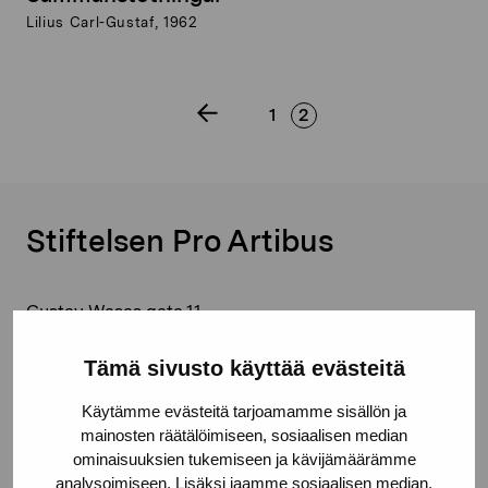
Lilius Carl-Gustaf, 1962
1
2
Stiftelsen Pro Artibus
Gustav Wasas gata 11
10600 Ekenäs
Tämä sivusto käyttää evästeitä
proartibus@proartibus.fi
+358 (0)50 371 6339
Käytämme evästeitä tarjoamamme sisällön ja
mainosten räätälöimiseen, sosiaalisen median
ominaisuuksien tukemiseen ja kävijämäärämme
analysoimiseen. Lisäksi jaamme sosiaalisen median,