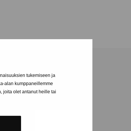
inaisuuksien tukemiseen ja
kka-alan kumppaneillemme
joita olet antanut heille tai
a utställningar
n