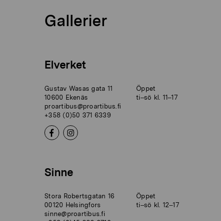
Gallerier
Elverket
Gustav Wasas gata 11
Öppet
10600 Ekenäs
ti–sö kl. 11–17
proartibus@proartibus.fi
+358 (0)50 371 6339
Sinne
Stora Robertsgatan 16
Öppet
00120 Helsingfors
ti–sö kl. 12–17
sinne@proartibus.fi