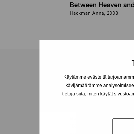
Between Heaven and
Hackman Anna, 2008
Käytämme evästeitä tarjoamamme 
kävijämäärämme analysoimiseen
Stiftelsen Pro
tietoja siitä, miten käytät sivusto
Artibus
Gustav Wasas gata 11
10600 Ekenäs
proartibus@proartibus.fi