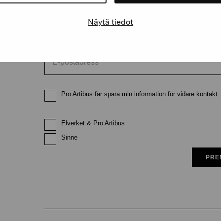
Näytä tiedot
E-postadress
Pro Artibus får spara min information för vidare kontakt
Elverket & Pro Artibus
Sinne
PRE