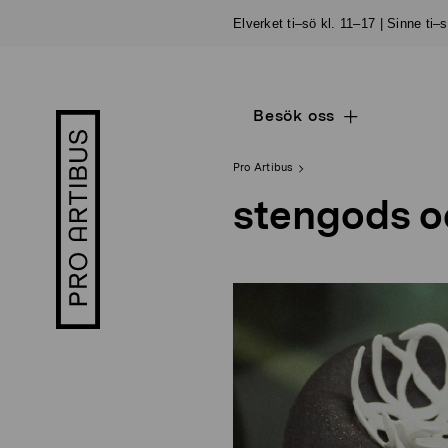
Skip
Elverket ti–sö kl. 11–17 | Sinne ti–
to
content
Besök oss
Open
Pro
sub
Artibus
navigation
logo
Pro Artibus
stengods o