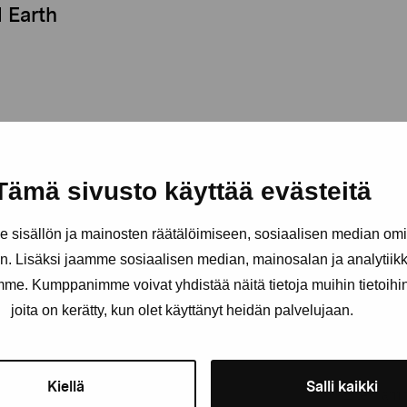
 Earth
Tämä sivusto käyttää evästeitä
sisällön ja mainosten räätälöimiseen, sosiaalisen median om
. Lisäksi jaamme sosiaalisen median, mainosalan ja analytii
amme. Kumppanimme voivat yhdistää näitä tietoja muihin tietoihin, 
Håll dig uppdaterad om aktuell
joita on kerätty, kun olet käyttänyt heidän palvelujaan.
och evenemang
Kiellä
Salli kaikki
Förnamn
Efternam