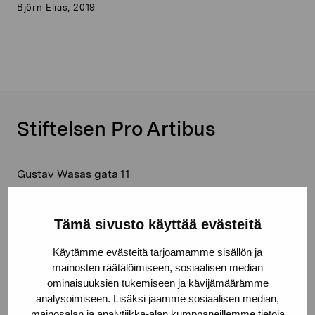
Björn Elias, 2019
Stiftelsen Pro Artibus
Gustav Wasas gata 11
10600 Ekenäs
proartibus@proartibus.fi
Tämä sivusto käyttää evästeitä
+358 (0)50 371 6339
Käytämme evästeitä tarjoamamme sisällön ja
mainosten räätälöimiseen, sosiaalisen median
ominaisuuksien tukemiseen ja kävijämäärämme
analysoimiseen. Lisäksi jaamme sosiaalisen median,
mainosalan ja analytiikka-alan kumppaneillemme tietoja