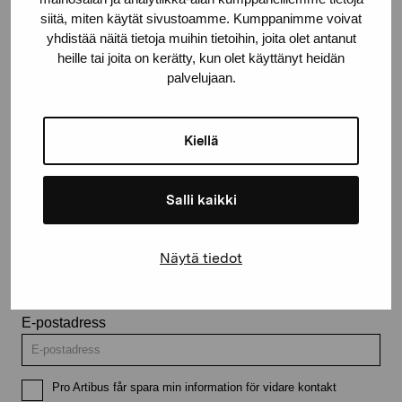
Kontakta oss
siitä, miten käytät sivustoamme. Kumppanimme voivat
yhdistää näitä tietoja muihin tietoihin, joita olet antanut
heille tai joita on kerätty, kun olet käyttänyt heidän
palvelujaan.
Håll dig uppdaterad om aktuella
utställningar och evenemang
Kiellä
Förnamn
Salli kaikki
Näytä tiedot
Efternamn
E-postadress
Pro Artibus får spara min information för vidare kontakt