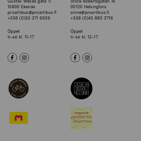
Gustav Wasas gata 11
Stora Robertsgatan 16
10600 Ekenäs
00120 Helsingfors
proartibus@proartibus.fi
sinne@proartibus.fi
+358 (0)50 371 6339
+358 (0)45 883 3716
Öppet
Öppet
ti–sö kl. 11–17
ti–sö kl. 12–17