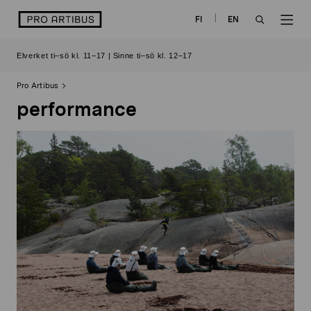
Skip
logo
FI
EN
to
OPEN
OP
content
Elverket ti–sö kl. 11–17 | Sinne ti–sö kl. 12–17
SEARCH
NAV
Pro Artibus
performance