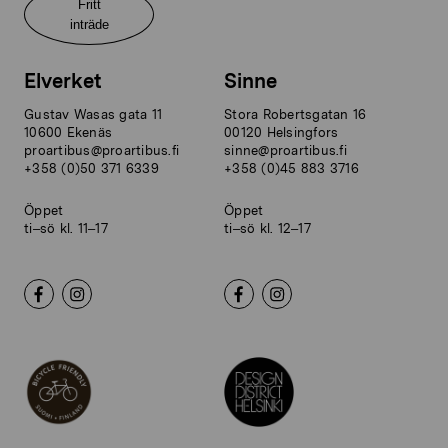
Fritt
inträde
Elverket
Sinne
Gustav Wasas gata 11
Stora Robertsgatan 16
10600 Ekenäs
00120 Helsingfors
proartibus@proartibus.fi
sinne@proartibus.fi
+358 (0)50 371 6339
+358 (0)45 883 3716
Öppet
Öppet
ti–sö kl. 11–17
ti–sö kl. 12–17