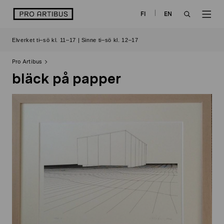
Skip
logo
FI
EN
to
OPEN
OP
content
Elverket ti–sö kl. 11–17 | Sinne ti–sö kl. 12–17
SEARCH
NAV
Pro Artibus
bläck på papper