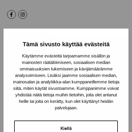
Kontakta oss
Tämä sivusto käyttää evästeitä
Käytämme evästeitä tarjoamamme sisällön ja
mainosten räätälöimiseen, sosiaalisen median
Håll dig uppdaterad om aktuella
ominaisuuksien tukemiseen ja kävijämäärämme
analysoimiseen. Lisäksi jaamme sosiaalisen median,
utställningar och evenemang
mainosalan ja analytiikka-alan kumppaneillemme tietoja
siitä, miten käytät sivustoamme. Kumppanimme voivat
yhdistää näitä tietoja muihin tietoihin, joita olet antanut
Förnamn
heille tai joita on kerätty, kun olet käyttänyt heidän
palvelujaan.
Efternamn
Kiellä