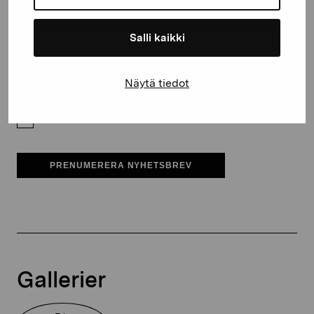
E-postadress
Salli kaikki
Pro Artibus får spara min information för vidare kontakt
Näytä tiedot
Elverket & Pro Artibus
Sinne
PRENUMERERA NYHETSBREV
Gallerier