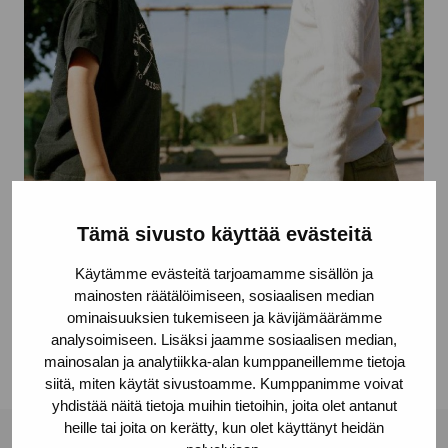
Tämä sivusto käyttää evästeitä
Lekkamrater ur serien Ansikte mot ans
Käytämme evästeitä tarjoamamme sisällön ja
Kass Susanne
mainosten räätälöimiseen, sosiaalisen median
ominaisuuksien tukemiseen ja kävijämäärämme
analysoimiseen. Lisäksi jaamme sosiaalisen median,
mainosalan ja analytiikka-alan kumppaneillemme tietoja
siitä, miten käytät sivustoamme. Kumppanimme voivat
yhdistää näitä tietoja muihin tietoihin, joita olet antanut
heille tai joita on kerätty, kun olet käyttänyt heidän