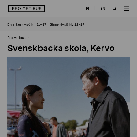
Skip
logo
FI
EN
to
OPEN
OP
content
Elverket ti–sö kl. 11–17 | Sinne ti–sö kl. 12–17
SEARCH
NAV
Pro Artibus
Svenskbacka skola, Kervo