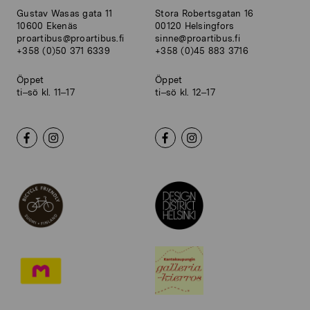
Gustav Wasas gata 11
Stora Robertsgatan 16
10600 Ekenäs
00120 Helsingfors
proartibus@proartibus.fi
sinne@proartibus.fi
+358 (0)50 371 6339
+358 (0)45 883 3716
Öppet
Öppet
ti–sö kl. 11–17
ti–sö kl. 12–17