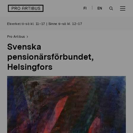
Skip
logo
FI
EN
to
OPEN
OP
content
Elverket ti–sö kl. 11–17 | Sinne ti–sö kl. 12–17
SEARCH
NAV
Pro Artibus
Svenska
pensionärsförbundet,
Helsingfors