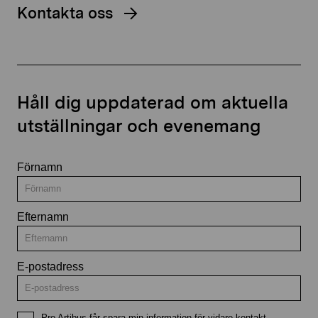
Kontakta oss
Håll dig uppdaterad om aktuella
utställningar och evenemang
Förnamn
Efternamn
E-postadress
Pro Artibus får spara min information för vidare kontakt