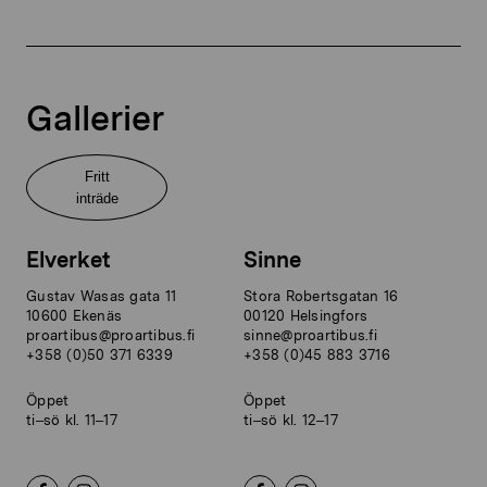
Gallerier
Fritt
inträde
Elverket
Sinne
Gustav Wasas gata 11
Stora Robertsgatan 16
10600 Ekenäs
00120 Helsingfors
proartibus@proartibus.fi
sinne@proartibus.fi
+358 (0)50 371 6339
+358 (0)45 883 3716
Öppet
Öppet
ti–sö kl. 11–17
ti–sö kl. 12–17