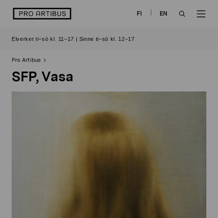
Skip
logo
FI
EN
to
OPEN
OP
content
Elverket ti–sö kl. 11–17 | Sinne ti–sö kl. 12–17
SEARCH
NAV
Pro Artibus
SFP, Vasa