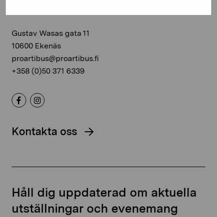
Stiftelsen Pro Artibus
Gustav Wasas gata 11
10600 Ekenäs
proartibus@proartibus.fi
+358 (0)50 371 6339
Kontakta oss
Håll dig uppdaterad om aktuella
utställningar och evenemang