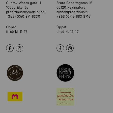
Gustav Wasas gata 11
Stora Robertsgatan 16
10600 Ekenäs
00120 Helsingfors
proartibus@proartibus.fi
sinne@proartibus.fi
+358 (0)50 371 6339
+358 (0)45 883 3716
Öppet
Öppet
ti–sö kl. 11–17
ti–sö kl. 12–17