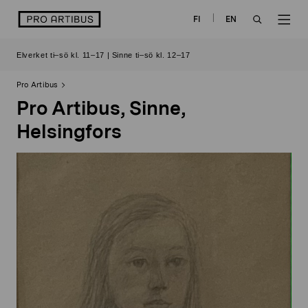
Skip
logo
FI
EN
to
OPEN
OP
content
Elverket ti–sö kl. 11–17 | Sinne ti–sö kl. 12–17
SEARCH
NAV
Pro Artibus
Pro Artibus, Sinne,
Helsingfors