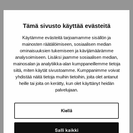
Tämä sivusto käyttää evästeitä
Håll dig uppdaterad om aktuella
Käytämme evästeitä tarjoamamme sisällön ja
utställningar och evenemang
mainosten räätälöimiseen, sosiaalisen median
ominaisuuksien tukemiseen ja kävijämäärämme
analysoimiseen. Lisäksi jaamme sosiaalisen median,
Förnamn
mainosalan ja analytiikka-alan kumppaneillemme tietoja
siitä, miten käytät sivustoamme. Kumppanimme voivat
yhdistää näitä tietoja muihin tietoihin, joita olet antanut
Efternamn
heille tai joita on kerätty, kun olet käyttänyt heidän
palvelujaan.
E-postadress
Kiellä
Pro Artibus får spara min information för vidare kontakt
Salli kaikki