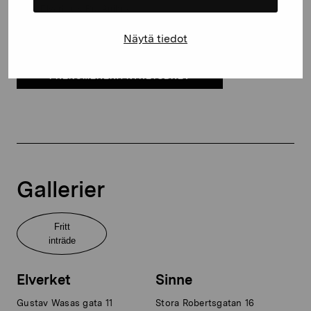
Elverket & Pro Artibus
Sinne
Näytä tiedot
PRENUMERERA NYHETSBREV
Gallerier
Fritt
inträde
Elverket
Sinne
Gustav Wasas gata 11
Stora Robertsgatan 16