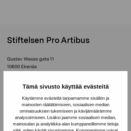
Stiftelsen Pro Artibus
Gustav Wasas gata 11
10600 Ekenäs
proartibus@proartibus.fi
+358 (0)50 371 6339
Tämä sivusto käyttää evästeitä
Käytämme evästeitä tarjoamamme sisällön ja
mainosten räätälöimiseen, sosiaalisen median
ominaisuuksien tukemiseen ja kävijämäärämme
Kontakta oss
analysoimiseen. Lisäksi jaamme sosiaalisen median,
mainosalan ja analytiikka-alan kumppaneillemme tietoja
siitä, miten käytät sivustoamme. Kumppanimme voivat