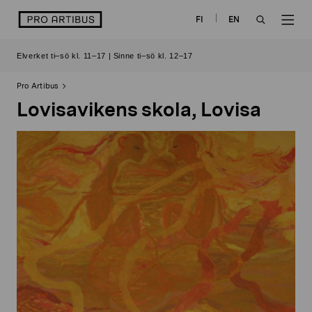
Skip
logo
FI
EN
to
OPEN
OP
content
Elverket ti–sö kl. 11–17 | Sinne ti–sö kl. 12–17
SEARCH
NAV
Pro Artibus
Lovisavikens skola, Lovisa