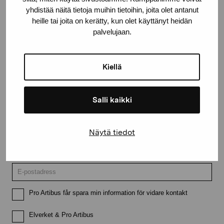
yhdistää näitä tietoja muihin tietoihin, joita olet antanut
heille tai joita on kerätty, kun olet käyttänyt heidän
palvelujaan.
Håll dig uppdaterad om aktuella
utställningar och evenemang
Kiellä
Förnamn
Salli kaikki
Efternamn
Näytä tiedot
E-postadress
Pro Artibus får spara min information för vidare kontakt
Elverket & Pro Artibus