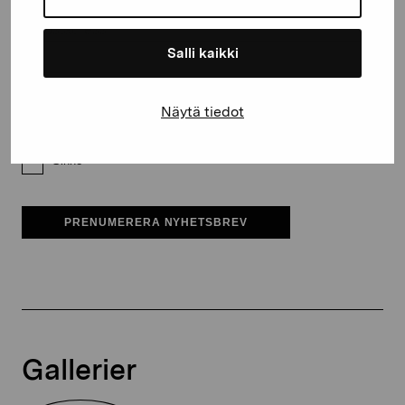
E-postadress
Salli kaikki
Pro Artibus får spara min information för vidare kontakt
Näytä tiedot
Elverket & Pro Artibus
Sinne
PRENUMERERA NYHETSBREV
Gallerier