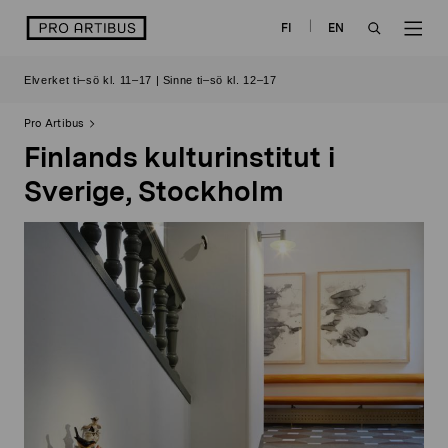
Skip
logo
FI
EN
to
OPEN
OP
content
Elverket ti–sö kl. 11–17 | Sinne ti–sö kl. 12–17
SEARCH
NAV
Pro Artibus
Finlands kulturinstitut i
Sverige, Stockholm