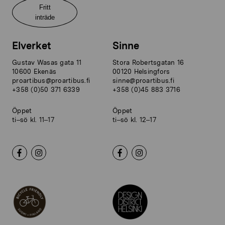
Fritt
inträde
Elverket
Sinne
Gustav Wasas gata 11
Stora Robertsgatan 16
10600 Ekenäs
00120 Helsingfors
proartibus@proartibus.fi
sinne@proartibus.fi
+358 (0)50 371 6339
+358 (0)45 883 3716
Öppet
Öppet
ti–sö kl. 11–17
ti–sö kl. 12–17