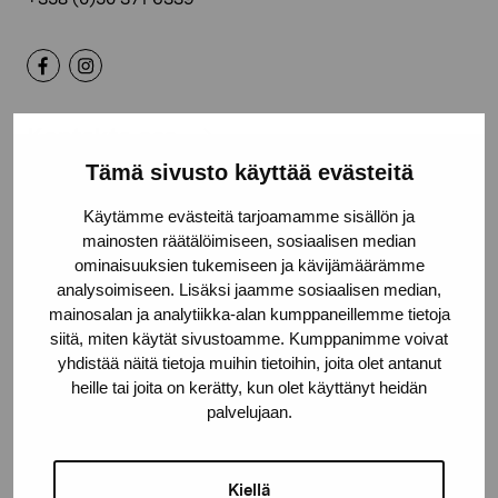
Kontakta oss
Tämä sivusto käyttää evästeitä
Käytämme evästeitä tarjoamamme sisällön ja
mainosten räätälöimiseen, sosiaalisen median
ominaisuuksien tukemiseen ja kävijämäärämme
Håll dig uppdaterad om aktuella
analysoimiseen. Lisäksi jaamme sosiaalisen median,
utställningar och evenemang
mainosalan ja analytiikka-alan kumppaneillemme tietoja
siitä, miten käytät sivustoamme. Kumppanimme voivat
yhdistää näitä tietoja muihin tietoihin, joita olet antanut
Förnamn
heille tai joita on kerätty, kun olet käyttänyt heidän
palvelujaan.
Efternamn
Kiellä