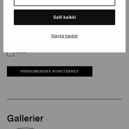
E-postadress
Salli kaikki
Pro Artibus får spara min information för vidare kontakt
Näytä tiedot
Elverket & Pro Artibus
Sinne
PRENUMERERA NYHETSBREV
Gallerier