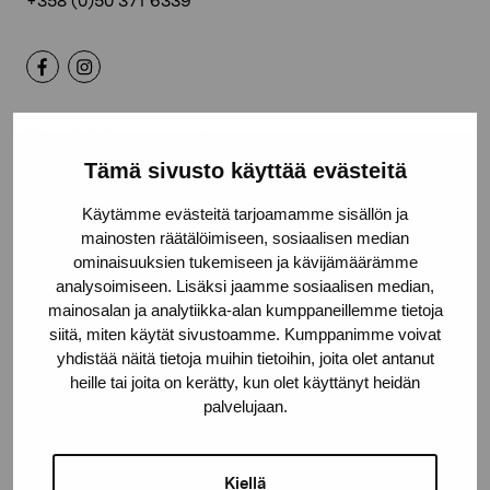
+358 (0)50 371 6339
Kontakta oss
Tämä sivusto käyttää evästeitä
Käytämme evästeitä tarjoamamme sisällön ja
mainosten räätälöimiseen, sosiaalisen median
ominaisuuksien tukemiseen ja kävijämäärämme
Håll dig uppdaterad om aktuella
analysoimiseen. Lisäksi jaamme sosiaalisen median,
utställningar och evenemang
mainosalan ja analytiikka-alan kumppaneillemme tietoja
siitä, miten käytät sivustoamme. Kumppanimme voivat
yhdistää näitä tietoja muihin tietoihin, joita olet antanut
Förnamn
heille tai joita on kerätty, kun olet käyttänyt heidän
palvelujaan.
Efternamn
Kiellä