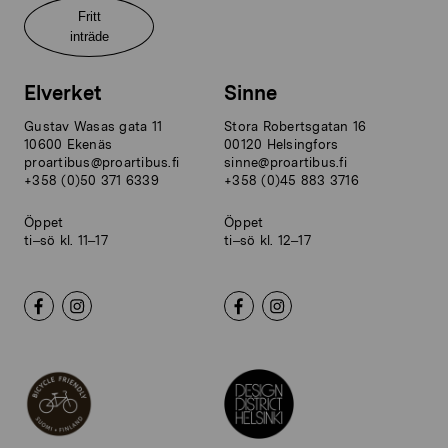
Fritt
inträde
Elverket
Sinne
Gustav Wasas gata 11
Stora Robertsgatan 16
10600 Ekenäs
00120 Helsingfors
proartibus@proartibus.fi
sinne@proartibus.fi
+358 (0)50 371 6339
+358 (0)45 883 3716
Öppet
Öppet
ti–sö kl. 11–17
ti–sö kl. 12–17