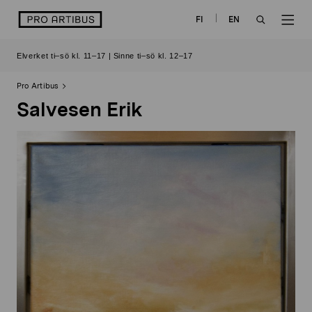
Skip
logo
FI
EN
to
OPEN
OP
content
Elverket ti–sö kl. 11–17 | Sinne ti–sö kl. 12–17
SEARCH
NAV
Pro Artibus
Salvesen Erik