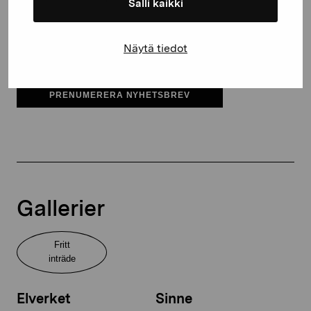
Salli kaikki
Elverket & Pro Artibus
Näytä tiedot
Sinne
PRENUMERERA NYHETSBREV
Gallerier
Fritt
inträde
Elverket
Sinne