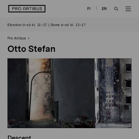
Skip
logo
FI
EN
to
OPEN
OP
content
Elverket ti–sö kl. 11–17 | Sinne ti–sö kl. 12–17
SEARCH
NAV
Pro Artibus
Otto Stefan
Descent