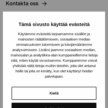
Kontakta oss
Tämä sivusto käyttää evästeitä
Håll dig uppdaterad om aktuella
Käytämme evästeitä tarjoamamme sisällön ja
mainosten räätälöimiseen, sosiaalisen median
utställningar och evenemang
ominaisuuksien tukemiseen ja kävijämäärämme
analysoimiseen. Lisäksi jaamme sosiaalisen median,
mainosalan ja analytiikka-alan kumppaneillemme tietoja
Förnamn
siitä, miten käytät sivustoamme. Kumppanimme voivat
yhdistää näitä tietoja muihin tietoihin, joita olet antanut
heille tai joita on kerätty, kun olet käyttänyt heidän
Efternamn
palvelujaan.
E-postadress
Kiellä
Pro Artibus får spara min information för vidare kontakt