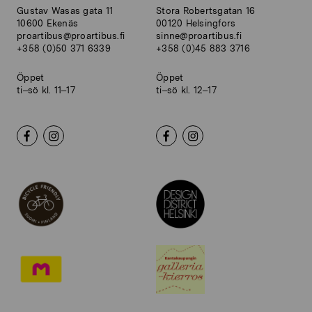
Gustav Wasas gata 11
Stora Robertsgatan 16
10600 Ekenäs
00120 Helsingfors
proartibus@proartibus.fi
sinne@proartibus.fi
+358 (0)50 371 6339
+358 (0)45 883 3716
Öppet
Öppet
ti–sö kl. 11–17
ti–sö kl. 12–17