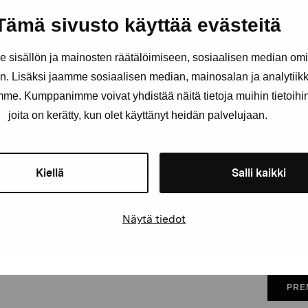
och evenemang
Tämä sivusto käyttää evästeitä
sisällön ja mainosten räätälöimiseen, sosiaalisen median om
Förnamn
Efternam
. Lisäksi jaamme sosiaalisen median, mainosalan ja analytii
amme. Kumppanimme voivat yhdistää näitä tietoja muihin tietoihin, 
joita on kerätty, kun olet käyttänyt heidän palvelujaan.
E-postadress
Kiellä
Salli kaikki
Pro Artibus får spara min information för vidare kontakt
Näytä tiedot
Elverket & Pro Artibus
Sinne
PRE