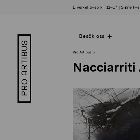
Skip
Elverket ti–sö kl. 11–17 | Sinne ti–
to
content
Besök oss
Open
Pro
sub
Artibus
navigation
logo
Pro Artibus
Nacciarriti