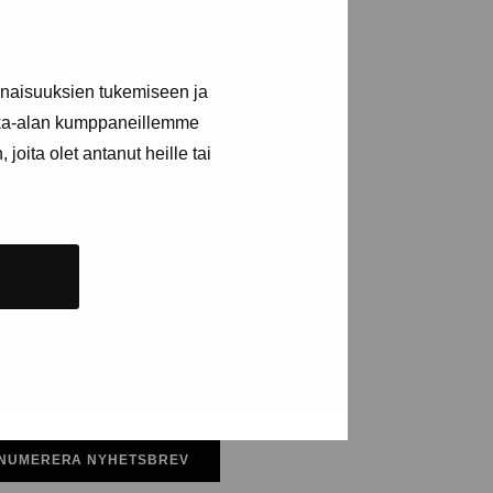
inaisuuksien tukemiseen ja
n
kka-alan kumppaneillemme
joita olet antanut heille tai
NUMERERA NYHETSBREV