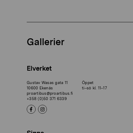
Gallerier
Elverket
Gustav Wasas gata 11
Öppet
10600 Ekenäs
ti–sö kl. 11–17
proartibus@proartibus.fi
+358 (0)50 371 6339