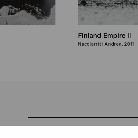
Finland Empire II
Nacciarriti Andrea, 2011
Håll dig uppdaterad om aktuell