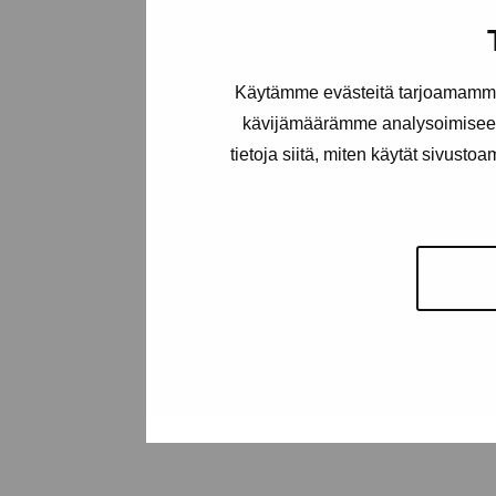
Gustav Wasas gata 11
10600 Ekenäs
Käytämme evästeitä tarjoamamme 
proartibus@proartibus.fi
kävijämäärämme analysoimiseen
+358 (0)50 371 6339
tietoja siitä, miten käytät sivusto
Kontakta oss