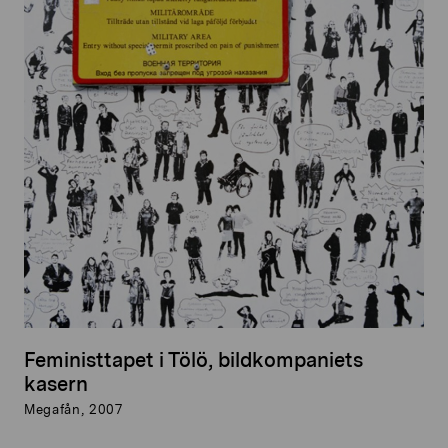
Feministtapet i Tölö, bildkompaniets
kasern
Megafån, 2007