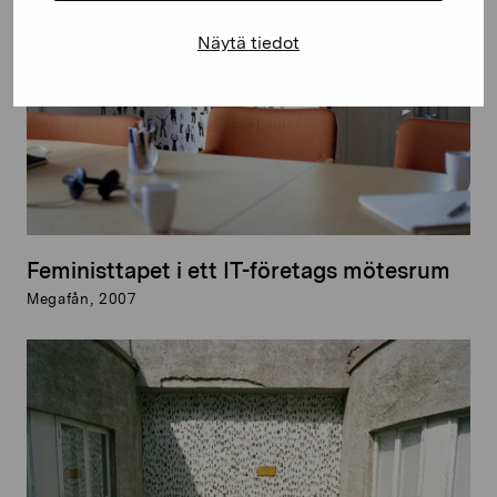
Näytä tiedot
Feministtapet i ett IT-företags mötesrum
Megafån, 2007