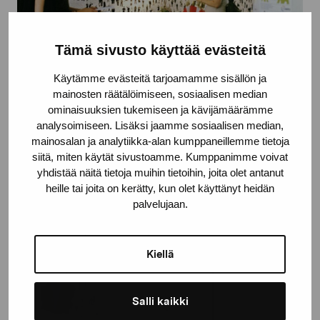
Tämä sivusto käyttää evästeitä
Käytämme evästeitä tarjoamamme sisällön ja
mainosten räätälöimiseen, sosiaalisen median
ominaisuuksien tukemiseen ja kävijämäärämme
analysoimiseen. Lisäksi jaamme sosiaalisen median,
Feministtapet på Helsinki Pride festivalen
mainosalan ja analytiikka-alan kumppaneillemme tietoja
siitä, miten käytät sivustoamme. Kumppanimme voivat
Megafån, 2007
yhdistää näitä tietoja muihin tietoihin, joita olet antanut
heille tai joita on kerätty, kun olet käyttänyt heidän
palvelujaan.
Kiellä
Salli kaikki