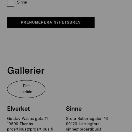
Sinne
PRENUMERERA NYHETSBREV
Gallerier
Fritt
inträde
Elverket
Sinne
Gustav Wasas gata 11
Stora Robertsgatan 16
10600 Ekenäs
00120 Helsingfors
proartibus@proartibus.fi
sinne@proartibus.fi