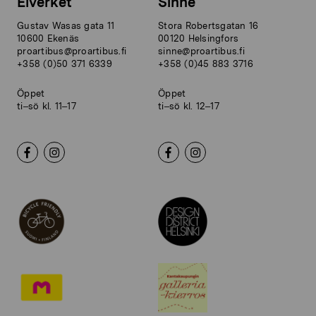
Elverket
Sinne
Gustav Wasas gata 11
Stora Robertsgatan 16
10600 Ekenäs
00120 Helsingfors
proartibus@proartibus.fi
sinne@proartibus.fi
+358 (0)50 371 6339
+358 (0)45 883 3716
Öppet
Öppet
ti–sö kl. 11–17
ti–sö kl. 12–17