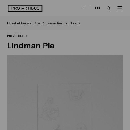
Skip
logo
FI
EN
to
OPEN
OP
content
Elverket ti–sö kl. 11–17 | Sinne ti–sö kl. 12–17
SEARCH
NAV
Pro Artibus
Lindman Pia