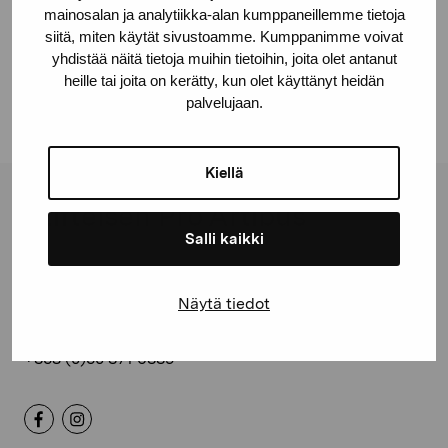
Lakonikon
mainosalan ja analytiikka-alan kumppaneillemme tietoja
siitä, miten käytät sivustoamme. Kumppanimme voivat
Lindman Pia, 2003
yhdistää näitä tietoja muihin tietoihin, joita olet antanut
heille tai joita on kerätty, kun olet käyttänyt heidän
palvelujaan.
Kiellä
Stiftelsen Pro Artibus
Salli kaikki
Gustav Wasas gata 11
Näytä tiedot
10600 Ekenäs
proartibus@proartibus.fi
+358 (0)50 371 6339