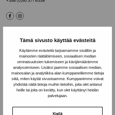
+358 (0)50 371 6339
Kontakta oss
Tämä sivusto käyttää evästeitä
Käytämme evästeitä tarjoamamme sisällön ja
mainosten räätälöimiseen, sosiaalisen median
ominaisuuksien tukemiseen ja kävijämäärämme
Håll dig uppdaterad om aktuella
analysoimiseen. Lisäksi jaamme sosiaalisen median,
utställningar och evenemang
mainosalan ja analytiikka-alan kumppaneillemme tietoja
siitä, miten käytät sivustoamme. Kumppanimme voivat
yhdistää näitä tietoja muihin tietoihin, joita olet antanut
Förnamn
heille tai joita on kerätty, kun olet käyttänyt heidän
palvelujaan.
Efternamn
Kiellä