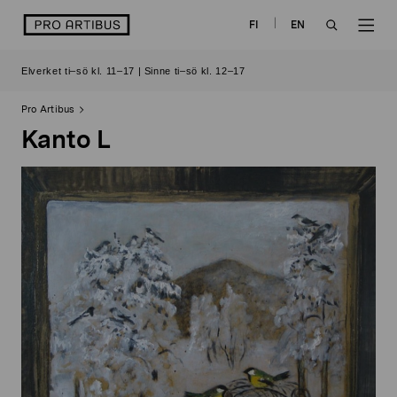
Skip
logo
FI
EN
to
OPEN
OP
content
Elverket ti–sö kl. 11–17 | Sinne ti–sö kl. 12–17
SEARCH
NAV
Pro Artibus
Kanto L