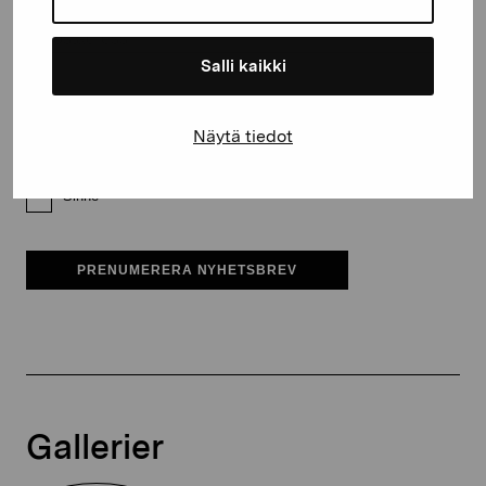
E-postadress
Salli kaikki
Pro Artibus får spara min information för vidare kontakt
Näytä tiedot
Elverket & Pro Artibus
Sinne
PRENUMERERA NYHETSBREV
Gallerier