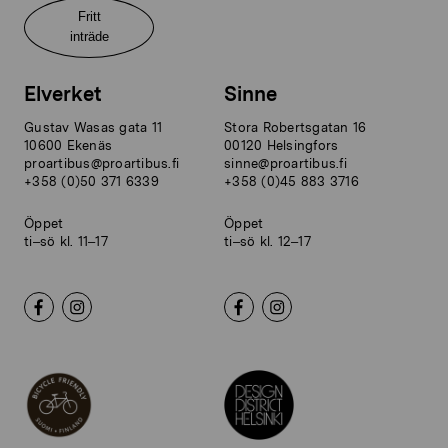
Fritt
inträde
Elverket
Sinne
Gustav Wasas gata 11
Stora Robertsgatan 16
10600 Ekenäs
00120 Helsingfors
proartibus@proartibus.fi
sinne@proartibus.fi
+358 (0)50 371 6339
+358 (0)45 883 3716
Öppet
Öppet
ti–sö kl. 11–17
ti–sö kl. 12–17