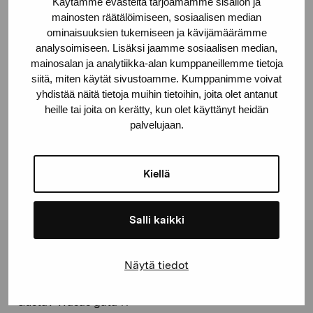
Käytämme evästeitä tarjoamamme sisällön ja
mainosten räätälöimiseen, sosiaalisen median
ominaisuuksien tukemiseen ja kävijämäärämme
analysoimiseen. Lisäksi jaamme sosiaalisen median,
mainosalan ja analytiikka-alan kumppaneillemme tietoja
siitä, miten käytät sivustoamme. Kumppanimme voivat
yhdistää näitä tietoja muihin tietoihin, joita olet antanut
heille tai joita on kerätty, kun olet käyttänyt heidän
Från Lappland flög en fågel
palvelujaan.
Jung Dora
Kiellä
Salli kaikki
Stiftelsen Pro Artibus
Näytä tiedot
Gustav Wasas gata 11