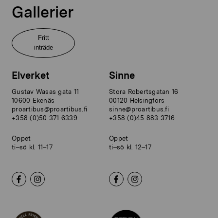
Gallerier
Fritt
inträde
Elverket
Sinne
Gustav Wasas gata 11
Stora Robertsgatan 16
10600 Ekenäs
00120 Helsingfors
proartibus@proartibus.fi
sinne@proartibus.fi
+358 (0)50 371 6339
+358 (0)45 883 3716
Öppet
Öppet
ti–sö kl. 11–17
ti–sö kl. 12–17