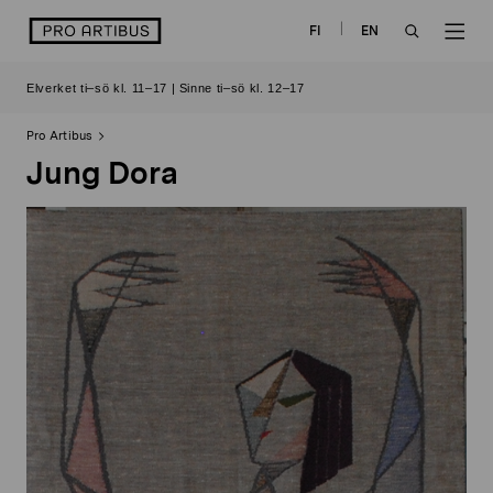
Skip
logo
FI
EN
to
OPEN
OP
content
Elverket ti–sö kl. 11–17 | Sinne ti–sö kl. 12–17
SEARCH
NAV
Pro Artibus
Jung Dora