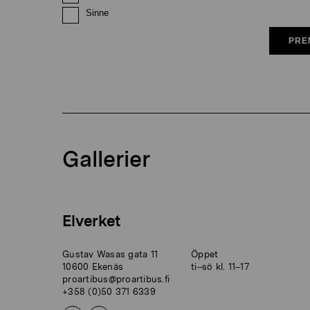
Sinne
PRE
Gallerier
Elverket
Gustav Wasas gata 11
Öppet
10600 Ekenäs
ti–sö kl. 11–17
proartibus@proartibus.fi
+358 (0)50 371 6339