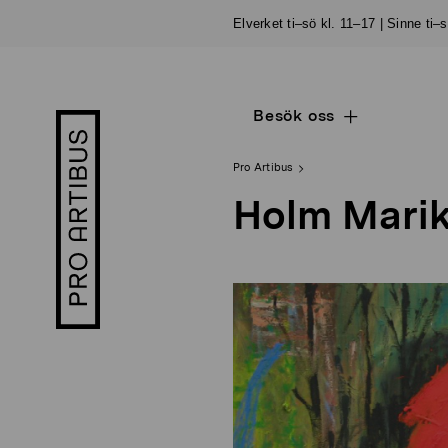
Skip
Elverket ti–sö kl. 11–17 | Sinne ti–
to
content
Besök oss
Open
Pro
sub
Artibus
navigation
logo
Pro Artibus
Holm Mari