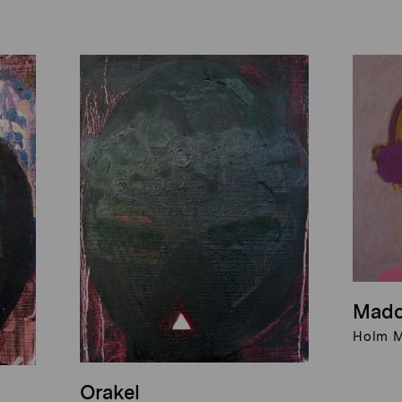
Mado
Holm M
Orakel