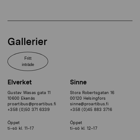
Gallerier
Fritt
inträde
Elverket
Sinne
Gustav Wasas gata 11
Stora Robertsgatan 16
10600 Ekenäs
00120 Helsingfors
proartibus@proartibus.fi
sinne@proartibus.fi
+358 (0)50 371 6339
+358 (0)45 883 3716
Öppet
Öppet
ti–sö kl. 11–17
ti–sö kl. 12–17