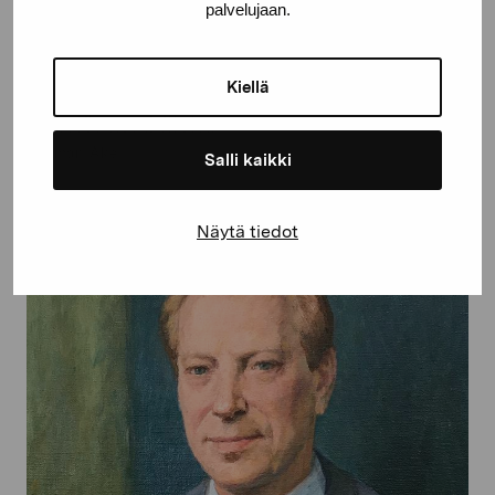
palvelujaan.
Kiellä
Interiör med flicka
Hellman Åke
Salli kaikki
Näytä tiedot