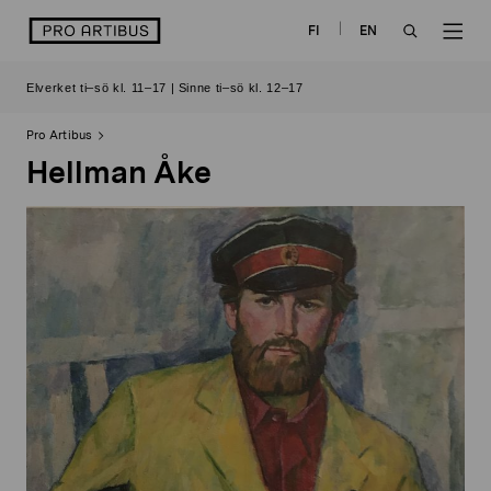
Skip
logo
FI
EN
to
OPEN
OP
content
Elverket ti–sö kl. 11–17 | Sinne ti–sö kl. 12–17
SEARCH
NAV
Pro Artibus
Hellman Åke