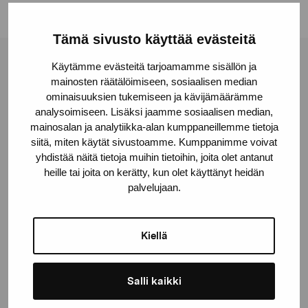
Tämä sivusto käyttää evästeitä
Käytämme evästeitä tarjoamamme sisällön ja
Stiftelsen Pro Artibus
mainosten räätälöimiseen, sosiaalisen median
ominaisuuksien tukemiseen ja kävijämäärämme
analysoimiseen. Lisäksi jaamme sosiaalisen median,
Gustav Wasas gata 11
mainosalan ja analytiikka-alan kumppaneillemme tietoja
10600 Ekenäs
siitä, miten käytät sivustoamme. Kumppanimme voivat
proartibus@proartibus.fi
yhdistää näitä tietoja muihin tietoihin, joita olet antanut
+358 (0)50 371 6339
heille tai joita on kerätty, kun olet käyttänyt heidän
palvelujaan.
Kiellä
Kontakta oss
Salli kaikki