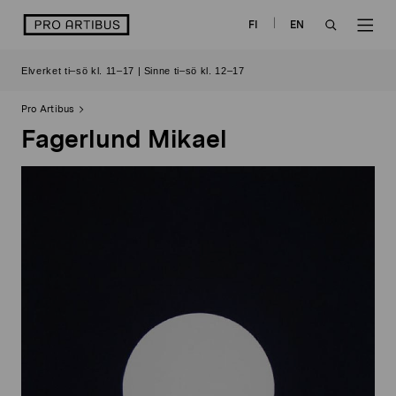
Skip
logo
FI
EN
to
OPEN
OP
content
Elverket ti–sö kl. 11–17 | Sinne ti–sö kl. 12–17
SEARCH
NAV
Pro Artibus
Fagerlund Mikael