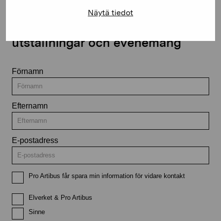
Näytä tiedot
Håll dig uppdaterad om aktuella
utställningar och evenemang
Förnamn
Efternamn
E-postadress
Pro Artibus får spara min information för vidare kontakt
Elverket & Pro Artibus
Sinne