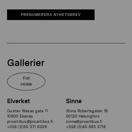
PRENUMERERA NYHETSBREV
Gallerier
Fritt
inträde
Elverket
Sinne
Gustav Wasas gata 11
Stora Robertsgatan 16
10600 Ekenäs
00120 Helsingfors
proartibus@proartibus.fi
sinne@proartibus.fi
+358 (0)50 371 6339
+358 (0)45 883 3716