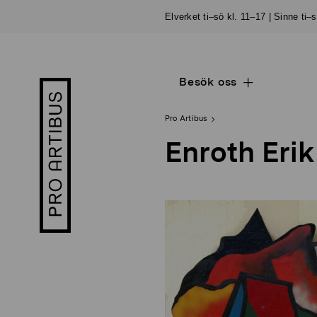
Skip
Elverket ti–sö kl. 11–17 | Sinne ti–
to
content
Besök oss
Open
Pro
sub
Artibus
navigation
logo
Pro Artibus
Enroth Erik