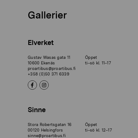
Gallerier
Elverket
Gustav Wasas gata 11
Öppet
10600 Ekenäs
ti–sö kl. 11–17
proartibus@proartibus.fi
+358 (0)50 371 6339
Sinne
Stora Robertsgatan 16
Öppet
00120 Helsingfors
ti–sö kl. 12–17
sinne@proartibus.fi