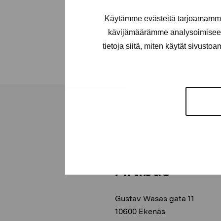
Ojenn
Käytämme evästeitä tarjoamamme 
Enroth Erik, 1971
kävijämäärämme analysoimiseen
tietoja siitä, miten käytät sivusto
Stiftelsen Pro
Artibus
Gustav Wasas gata 11
10600 Ekenäs