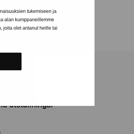
inaisuuksien tukemiseen ja
kka-alan kumppaneillemme
joita olet antanut heille tai
a utställningar
n