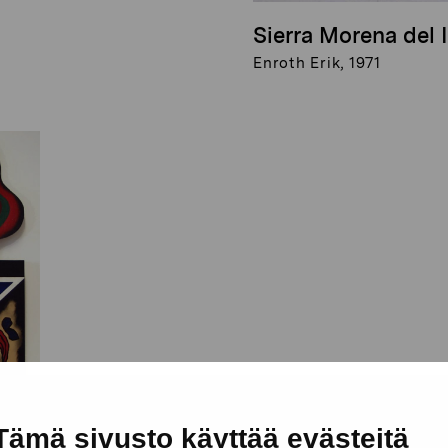
Sierra Morena del I
Enroth Erik, 1971
Tämä sivusto käyttää evästeitä