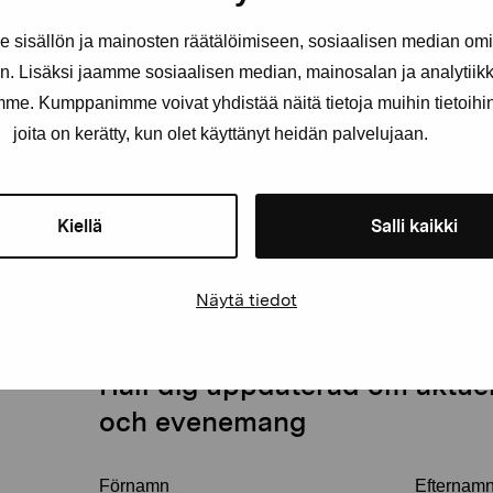
sisällön ja mainosten räätälöimiseen, sosiaalisen median om
. Lisäksi jaamme sosiaalisen median, mainosalan ja analytii
amme. Kumppanimme voivat yhdistää näitä tietoja muihin tietoihin, 
joita on kerätty, kun olet käyttänyt heidän palvelujaan.
Kiellä
Salli kaikki
Näytä tiedot
Håll dig uppdaterad om aktuell
och evenemang
Förnamn
Efternam