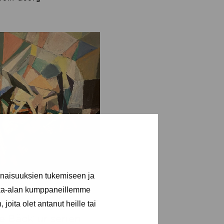
inaisuuksien tukemiseen ja
kka-alan kumppaneillemme
joita olet antanut heille tai
 Bäck ur serien