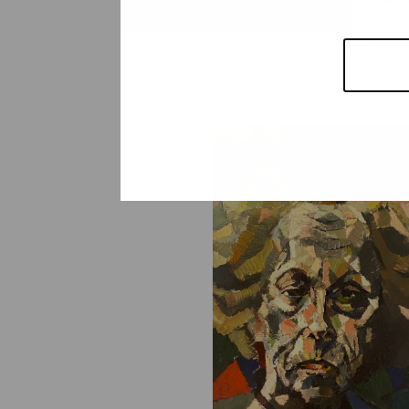
jag har mött
Engeström Georg, 1991