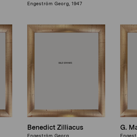
Engeström Georg, 1947
Benedict Zilliacus
G. M
Engeström Georg
Engest