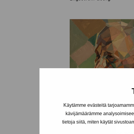
Käytämme evästeitä tarjoamamme 
kävijämäärämme analysoimiseen
tietoja siitä, miten käytät sivusto
Ivan Kudrjawzew ur
serien Människor so