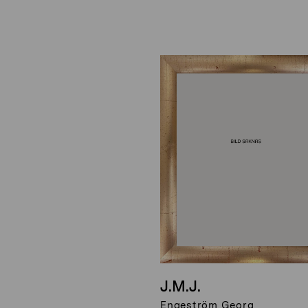
J.M.J.
Engeström Georg