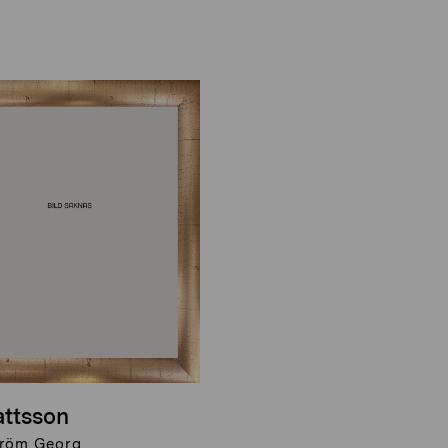
attsson
röm Georg