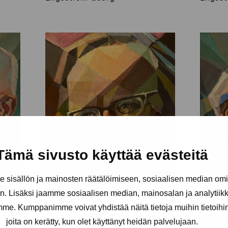
Tämä sivusto käyttää evästeitä
sisällön ja mainosten räätälöimiseen, sosiaalisen median om
. Lisäksi jaamme sosiaalisen median, mainosalan ja analytii
amme. Kumppanimme voivat yhdistää näitä tietoja muihin tietoihin, 
Pauli W Leiponen ur
Yngve
joita on kerätty, kun olet käyttänyt heidän palvelujaan.
m
serien Människor som