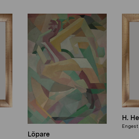
H. He
Engest
Löpare