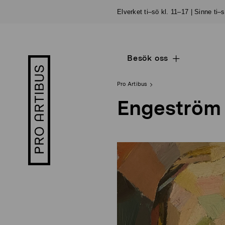
Skip
Elverket ti–sö kl. 11–17 | Sinne ti–
to
content
Besök oss
Open
Pro
sub
Artibus
navigation
logo
Pro Artibus
Engeström