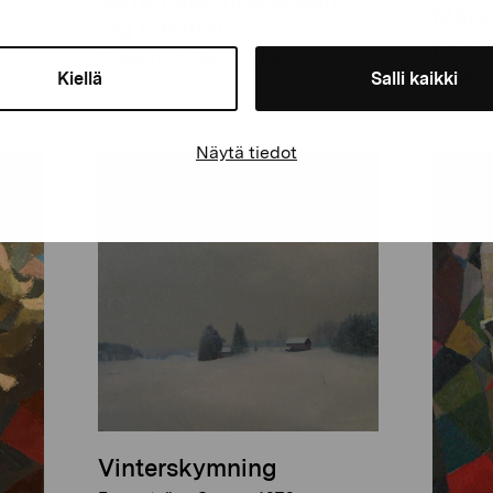
Männ
jag har mött
mött
Engeström Georg, 1992
Engest
Kiellä
Salli kaikki
Näytä tiedot
Vinterskymning