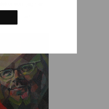
iskor som jag har
röm Georg, 1987