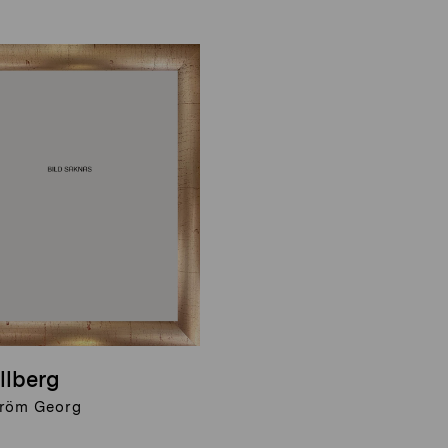
llberg
röm Georg