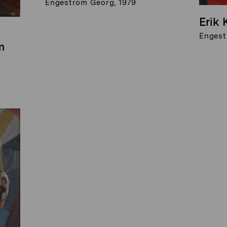
Engeström Georg, 1979
Erik 
Engest
m