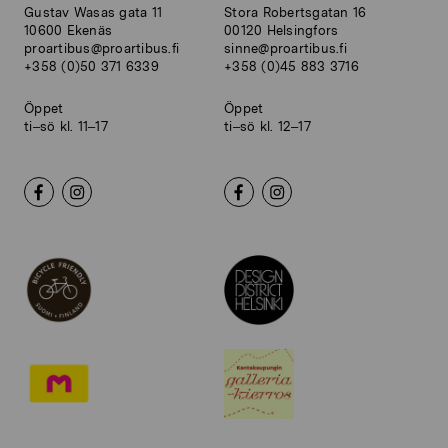
Gustav Wasas gata 11
Stora Robertsgatan 16
10600 Ekenäs
00120 Helsingfors
proartibus@proartibus.fi
sinne@proartibus.fi
+358 (0)50 371 6339
+358 (0)45 883 3716
Öppet
Öppet
ti–sö kl. 11–17
ti–sö kl. 12–17