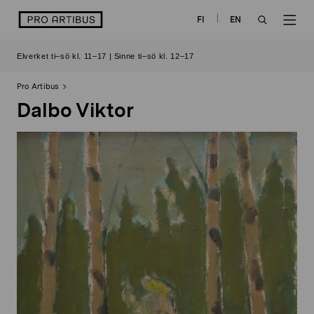
Skip
logo
FI
EN
to
OPEN
OP
content
Elverket ti–sö kl. 11–17 | Sinne ti–sö kl. 12–17
SEARCH
NAV
Pro Artibus
Dalbo Viktor