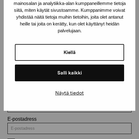
mainosalan ja analytiikka-alan kumppaneillemme tietoja
Kontakta oss
siitä, miten käytät sivustoamme. Kumppanimme voivat
yhdistää näitä tietoja muihin tietoihin, joita olet antanut
heille tai joita on kerätty, kun olet käyttänyt heidän
palvelujaan.
Håll dig uppdaterad om aktuella
Kiellä
utställningar och evenemang
Salli kaikki
Förnamn
Näytä tiedot
Efternamn
E-postadress