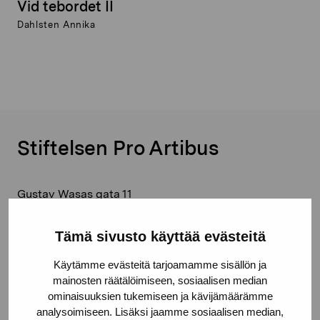
Vid tebordet II
Dahlsten Annika
Stiftelsen Pro Artibus
Gustav Wasas gata 11
10600 Ekenäs
proartibus@proartibus.fi
Tämä sivusto käyttää evästeitä
+358 (0)50 371 6339
Käytämme evästeitä tarjoamamme sisällön ja
mainosten räätälöimiseen, sosiaalisen median
ominaisuuksien tukemiseen ja kävijämäärämme
analysoimiseen. Lisäksi jaamme sosiaalisen median,