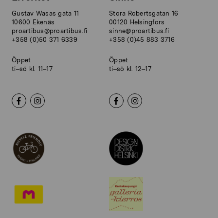
Gustav Wasas gata 11
Stora Robertsgatan 16
10600 Ekenäs
00120 Helsingfors
proartibus@proartibus.fi
sinne@proartibus.fi
+358 (0)50 371 6339
+358 (0)45 883 3716
Öppet
Öppet
ti–sö kl. 11–17
ti–sö kl. 12–17