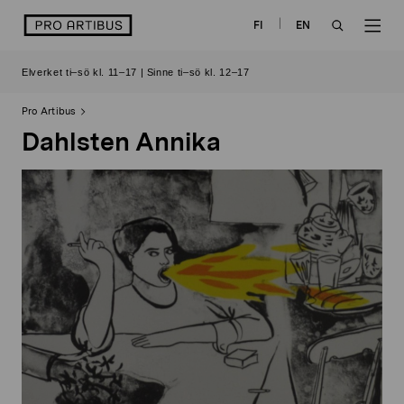
Skip
logo
FI
EN
to
OPEN
OP
content
Elverket ti–sö kl. 11–17 | Sinne ti–sö kl. 12–17
SEARCH
NAV
Pro Artibus
Dahlsten Annika