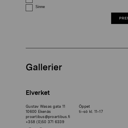
Sinne
PRE
Gallerier
Elverket
Gustav Wasas gata 11
Öppet
10600 Ekenäs
ti–sö kl. 11–17
proartibus@proartibus.fi
+358 (0)50 371 6339