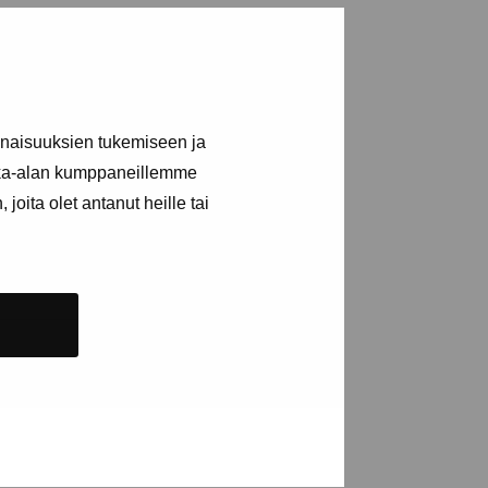
a utställningar
inaisuuksien tukemiseen ja
kka-alan kumppaneillemme
n
joita olet antanut heille tai