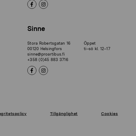
Sinne
Stora Robertsgatan 16
Öppet
00120 Helsingfors
ti–sö kl. 12–17
sinne@proartibus.fi
+358 (0)45 883 3716
egritetspolicy
Tillgänglighet
Cookies