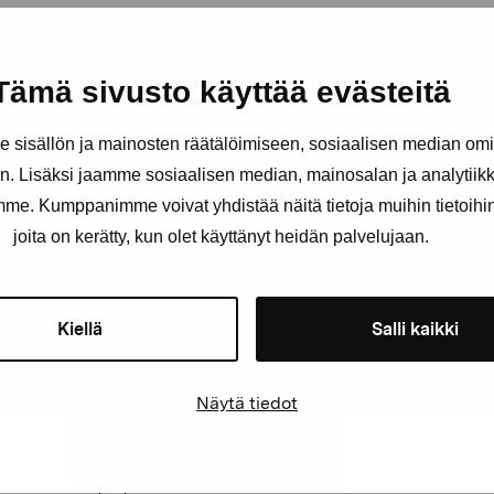
Tämä sivusto käyttää evästeitä
Håll dig uppdaterad om aktuell
och evenemang
sisällön ja mainosten räätälöimiseen, sosiaalisen median om
. Lisäksi jaamme sosiaalisen median, mainosalan ja analytii
Förnamn
Efternam
amme. Kumppanimme voivat yhdistää näitä tietoja muihin tietoihin, 
joita on kerätty, kun olet käyttänyt heidän palvelujaan.
E-postadress
Kiellä
Salli kaikki
Näytä tiedot
Pro Artibus får spara min information för vidare kontakt
Elverket & Pro Artibus