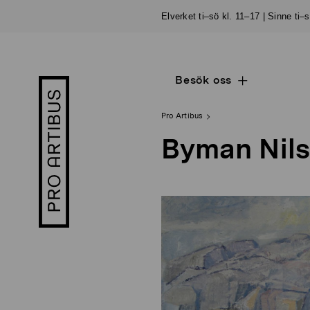
Skip
Elverket ti–sö kl. 11–17 | Sinne ti–
to
content
Besök oss
Open
Pro
sub
Artibus
navigation
logo
Pro Artibus
Byman Nils