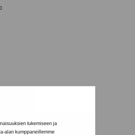
0
inaisuuksien tukemiseen ja
kka-alan kumppaneillemme