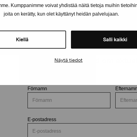
amme. Kumppanimme voivat yhdistää näitä tietoja muihin tietoihin, 
joita on kerätty, kun olet käyttänyt heidän palvelujaan.
Kiellä
Salli kaikki
Håll dig uppdaterad om aktuell
Näytä tiedot
och evenemang
Förnamn
Efternam
E-postadress