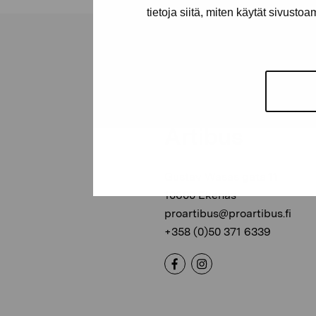
tietoja siitä, miten käytät sivusto
Stiftelsen Pro
Artibus
Gustav Wasas gata 11
10600 Ekenäs
proartibus@proartibus.fi
+358 (0)50 371 6339