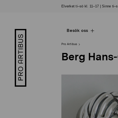
Skip
Elverket ti–sö kl. 11–17 | Sinne ti–
to
content
Besök oss
Open
Pro
sub
Artibus
navigation
logo
Pro Artibus
Berg Hans-