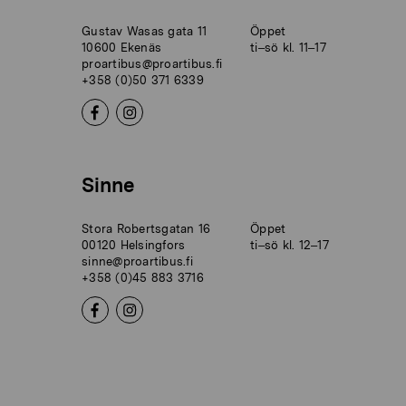
Gustav Wasas gata 11
Öppet
10600 Ekenäs
ti–sö kl. 11–17
proartibus@proartibus.fi
+358 (0)50 371 6339
Sinne
Stora Robertsgatan 16
Öppet
00120 Helsingfors
ti–sö kl. 12–17
sinne@proartibus.fi
+358 (0)45 883 3716