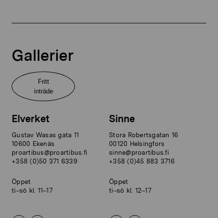
Gallerier
Fritt
inträde
Elverket
Sinne
Gustav Wasas gata 11
Stora Robertsgatan 16
10600 Ekenäs
00120 Helsingfors
proartibus@proartibus.fi
sinne@proartibus.fi
+358 (0)50 371 6339
+358 (0)45 883 3716
Öppet
Öppet
ti–sö kl. 11–17
ti–sö kl. 12–17