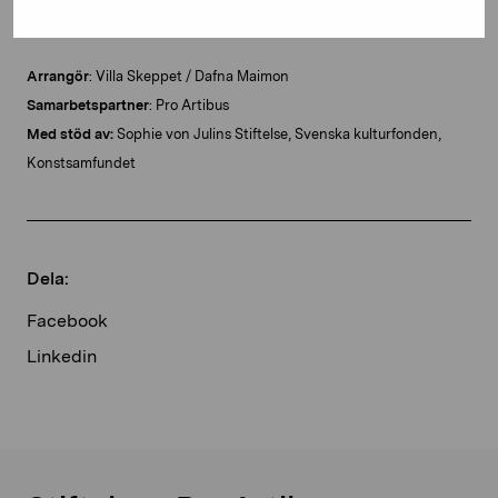
Arrangör
: Villa Skeppet / Dafna Maimon
Samarbetspartner
: Pro Artibus
Med stöd av:
Sophie von Julins Stiftelse, Svenska kulturfonden,
Konstsamfundet
Dela:
Facebook
Linkedin