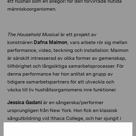
ett hushåll som en allegori för den förvirrade nutida
människoorganismen.
The Household Musical
är ett projekt av
konstnären
Dafna Maimon
, vars arbete rör sig mellan
performance, video, teckning och installation. Maimon
är särskilt intresserad av olika former av gemenskap,
tillhörighet och långsiktiga samarbetsprocesser. För
denna performance har hon anlitat en grupp av
tidigare samarbetspartners för att utveckla och
väcka till liv hushållsorganismens inre funktioner.
Jessica Gadani
är en sångerska/performer
ursprungligen från New York. Hon fick en klassisk
sångutbildning vid Ithaca College, och har sjungit i
många operaproduktioner i USA som mezzosopran
och har arbetat i ett tiotal år som frilansande