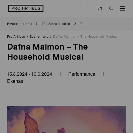
Skip
logo
FI
EN
to
OPEN
OP
content
Elverket ti–sö kl. 11–17 | Sinne ti–sö kl. 12–17
SEARCH
NAV
Pro Artibus
Evenemang
Dafna Maimon – The Household Musical
Dafna Maimon – The
Household Musical
15.6.2024
16.6.2024
|
|
-
Performance
Ekenäs