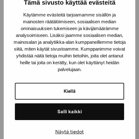
Tämä sivusto käyttää evästeitä
sångerska och performer i Berlin.
Käytämme evästeitä tarjoamamme sisällön ja
Justin F. Kennedy
är en Berlin-baserad dans- och
mainosten räätälöimiseen, sosiaalisen median
vokalkonstnär, lärare, DJ och dramaturg från St Croix,
ominaisuuksien tukemiseen ja kävijämäärämme
Amerikanska Jungfruöarna. Justins forskning strävar
analysoimiseen. Lisäksi jaamme sosiaalisen median,
mainosalan ja analytiikka-alan kumppaneillemme tietoja
efter transformation och växer fram ur en långvarig
siitä, miten käytät sivustoamme. Kumppanimme voivat
dans- och sångpraktik.
yhdistää näitä tietoja muihin tietoihin, joita olet antanut
heille tai joita on kerätty, kun olet käyttänyt heidän
Anne Pajunen
är en finsk skådespelare, dansare och
palvelujaan.
koreograf som arbetar i Bryssel. Hennes arbete rör sig
mellan dans och teater och fokuserar på dialogen
mellan text och rörelse.
Kiellä
Leah Katz
är född i Massachusetts, USA och bor i
Berlin, Tyskland. Leah är utbildad dansare och
Salli kaikki
grundare av Berlin Comedy Club och är intresserad
av att utforska rörelse och performance i alla dess
Näytä tiedot
former och möjligheter.