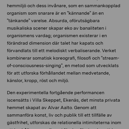
hemmiljö och dess invånare, som en sammankopplad
organism som snarare är en ”kännande” än en
”tänkande” varelse. Absurda, oförutsägbara
musikaliska scener skapar eko av banaliteten i
organismens vardag; organismen existerar i en
förändrad dimension där talet har kapats och
förvandlats till ett melodiskt verbaliserande. Verket
kombinerar somatisk koreografi, filosofi och ”stream-
of-consciousness-singing”, en metod som utvecklats
för att utforska förhållandet mellan medvetande,
känslor, kropp, röst och miljö.
Den experimentella fortgående performancen
iscensätts i Villa Skeppet, Ekenäs, det minsta privata
hemmet skapat av Alvar Aalto. Genom att
sammanföra konst, liv och publik till ett tillfälle av
gästfrihet, utforskas de relationella intimiteterna inom