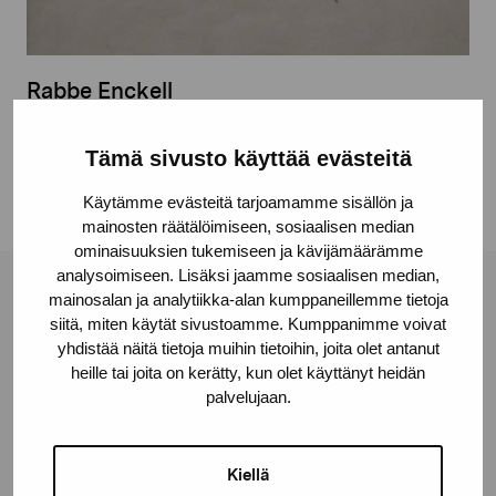
Rabbe Enckell
Kaira Alice, 1944
Tämä sivusto käyttää evästeitä
Käytämme evästeitä tarjoamamme sisällön ja
mainosten räätälöimiseen, sosiaalisen median
ominaisuuksien tukemiseen ja kävijämäärämme
analysoimiseen. Lisäksi jaamme sosiaalisen median,
mainosalan ja analytiikka-alan kumppaneillemme tietoja
Stiftelsen Pro Artibus
siitä, miten käytät sivustoamme. Kumppanimme voivat
yhdistää näitä tietoja muihin tietoihin, joita olet antanut
heille tai joita on kerätty, kun olet käyttänyt heidän
Gustav Wasas gata 11
palvelujaan.
10600 Ekenäs
proartibus@proartibus.fi
+358 (0)50 371 6339
Kiellä