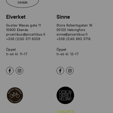
inträde
Elverket
Sinne
Gustav Wasas gata 11
Stora Robertsgatan 16
10600 Ekenäs
00120 Helsingfors
proartibus@proartibus.fi
sinne@proartibus.fi
+358 (0)50 371 6339
+358 (0)45 883 3716
Öppet
Öppet
ti–sö kl. 11–17
ti–sö kl. 12–17