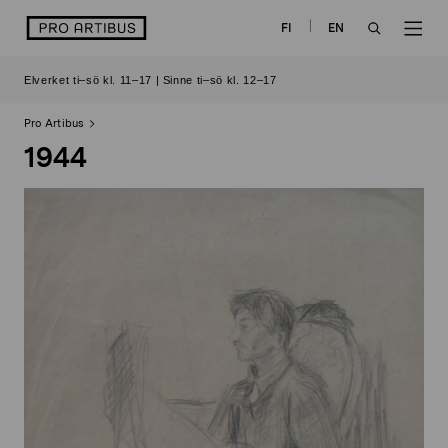
Skip
logo
FI
EN
to
OPEN
OP
content
Elverket ti–sö kl. 11–17 | Sinne ti–sö kl. 12–17
SEARCH
NAV
Pro Artibus
1944