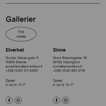
Gallerier
Fritt
inträde
Elverket
Sinne
Gustav Wasas gata 11
Stora Robertsgatan 16
10600 Ekenäs
00120 Helsingfors
proartibus@proartibus.fi
sinne@proartibus.fi
+358 (0)50 371 6339
+358 (0)45 883 3716
Öppet
Öppet
ti–sö kl. 11–17
ti–sö kl. 12–17