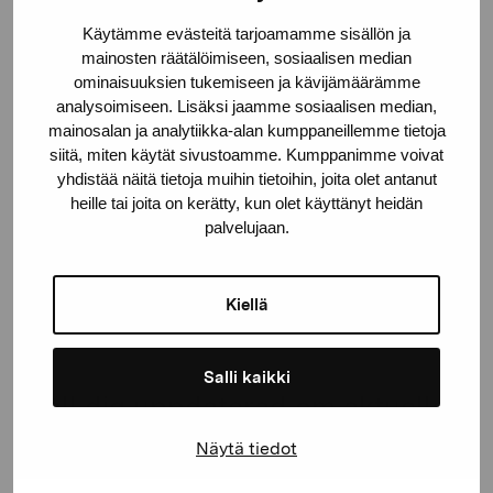
Käytämme evästeitä tarjoamamme sisällön ja
Gustav Wasas gata 11
mainosten räätälöimiseen, sosiaalisen median
10600 Ekenäs
ominaisuuksien tukemiseen ja kävijämäärämme
proartibus@proartibus.fi
analysoimiseen. Lisäksi jaamme sosiaalisen median,
+358 (0)50 371 6339
mainosalan ja analytiikka-alan kumppaneillemme tietoja
siitä, miten käytät sivustoamme. Kumppanimme voivat
yhdistää näitä tietoja muihin tietoihin, joita olet antanut
heille tai joita on kerätty, kun olet käyttänyt heidän
palvelujaan.
Kontakta oss
Kiellä
Salli kaikki
Håll dig uppdaterad om aktuella
utställningar och evenemang
Näytä tiedot