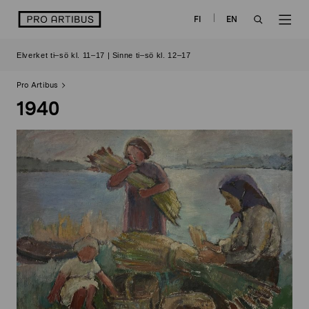
Skip
logo
FI
EN
to
OPEN
OP
content
Elverket ti–sö kl. 11–17 | Sinne ti–sö kl. 12–17
SEARCH
NAV
Pro Artibus
1940