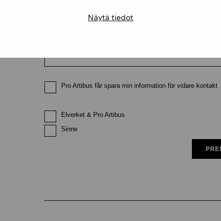
Näytä tiedot
E-postadress
Pro Artibus får spara min information för vidare kontakt
Elverket & Pro Artibus
Sinne
PRE