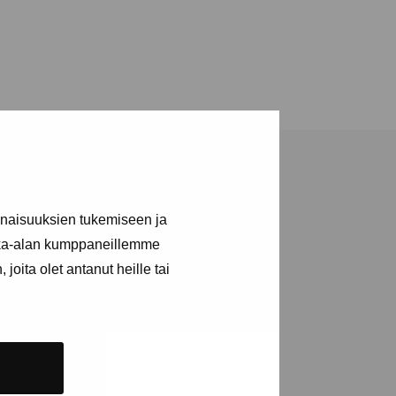
inaisuuksien tukemiseen ja
kka-alan kumppaneillemme
joita olet antanut heille tai
a utställningar
n