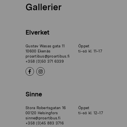
Gallerier
Elverket
Gustav Wasas gata 11
Öppet
10600 Ekenäs
ti–sö kl. 11–17
proartibus@proartibus.fi
+358 (0)50 371 6339
Sinne
Stora Robertsgatan 16
Öppet
00120 Helsingfors
ti–sö kl. 12–17
sinne@proartibus.fi
+358 (0)45 883 3716