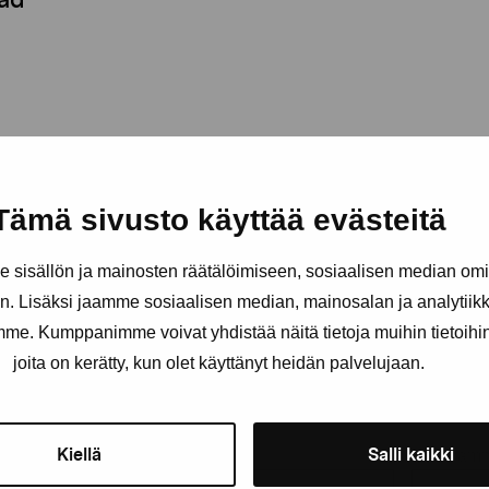
Tämä sivusto käyttää evästeitä
sisällön ja mainosten räätälöimiseen, sosiaalisen median om
. Lisäksi jaamme sosiaalisen median, mainosalan ja analytii
amme. Kumppanimme voivat yhdistää näitä tietoja muihin tietoihin, 
Håll dig uppdaterad om aktuell
joita on kerätty, kun olet käyttänyt heidän palvelujaan.
och evenemang
Kiellä
Salli kaikki
Förnamn
Efternam