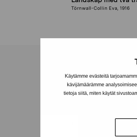
Törnwall-Collin Eva, 1916
Käytämme evästeitä tarjoamamme 
Stiftelsen Pro
kävijämäärämme analysoimiseen
tietoja siitä, miten käytät sivusto
Artibus
Gustav Wasas gata 11
10600 Ekenäs
proartibus@proartibus.fi