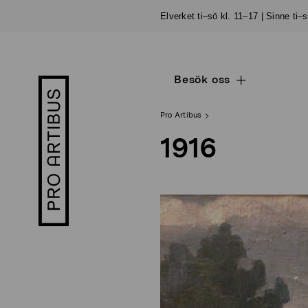
Skip
Elverket ti–sö kl. 11–17 | Sinne ti–
to
content
Besök oss
Open
Pro
sub
Artibus
navigation
logo
Pro Artibus
1916