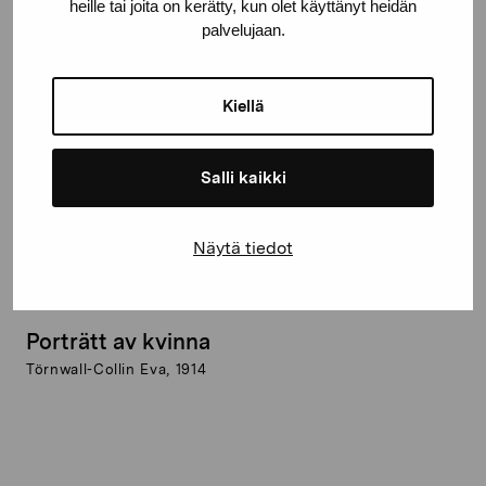
heille tai joita on kerätty, kun olet käyttänyt heidän
palvelujaan.
Kiellä
Salli kaikki
Näytä tiedot
Porträtt av kvinna
Törnwall-Collin Eva, 1914