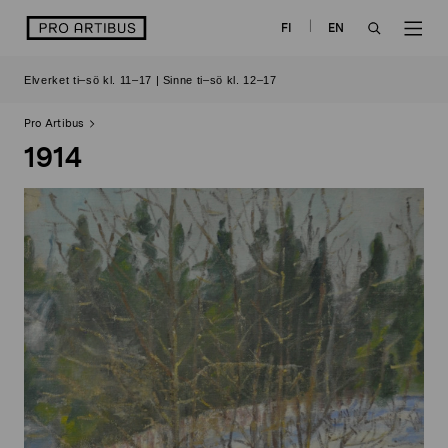
Skip
logo
FI
EN
to
OPEN
OP
content
Elverket ti–sö kl. 11–17 | Sinne ti–sö kl. 12–17
SEARCH
NAV
Pro Artibus
1914