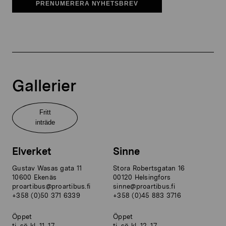
PRENUMERERA NYHETSBREV
Gallerier
Fritt
inträde
Elverket
Sinne
Gustav Wasas gata 11
Stora Robertsgatan 16
10600 Ekenäs
00120 Helsingfors
proartibus@proartibus.fi
sinne@proartibus.fi
+358 (0)50 371 6339
+358 (0)45 883 3716
Öppet
Öppet
ti–sö kl. 11–17
ti–sö kl. 12–17