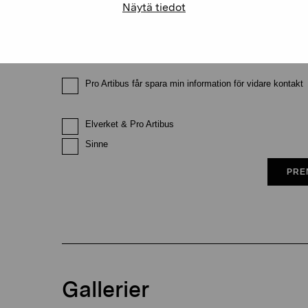
Näytä tiedot
E-postadress
Pro Artibus får spara min information för vidare kontakt
Elverket & Pro Artibus
Sinne
PRE
Gallerier