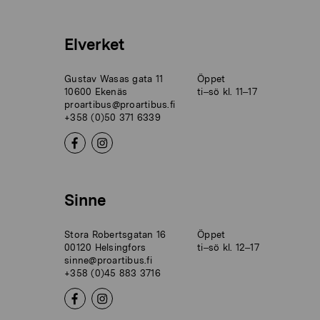
Elverket
Gustav Wasas gata 11
Öppet
10600 Ekenäs
ti–sö kl. 11–17
proartibus@proartibus.fi
+358 (0)50 371 6339
Sinne
Stora Robertsgatan 16
Öppet
00120 Helsingfors
ti–sö kl. 12–17
sinne@proartibus.fi
+358 (0)45 883 3716