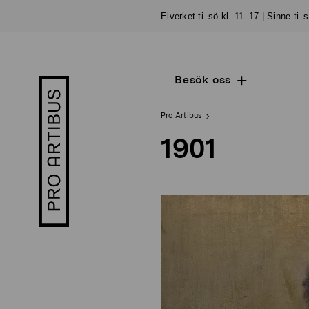
Skip
Elverket ti–sö kl. 11–17 | Sinne ti–
to
content
Besök oss
Open
Pro
sub
Artibus
navigation
logo
Pro Artibus
1901