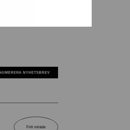
NUMERERA NYHETSBREV
Fritt inträde