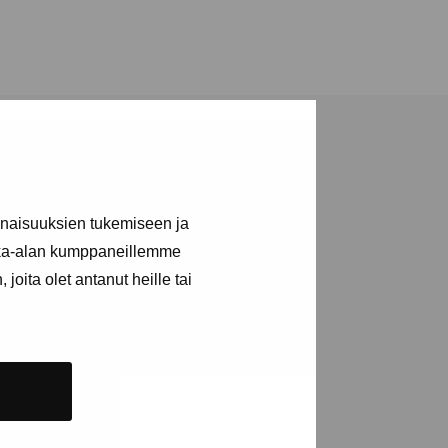
inaisuuksien tukemiseen ja
kka-alan kumppaneillemme
a utställningar
joita olet antanut heille tai
n