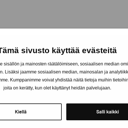
Tämä sivusto käyttää evästeitä
sisällön ja mainosten räätälöimiseen, sosiaalisen median om
. Lisäksi jaamme sosiaalisen median, mainosalan ja analytii
Håll dig uppdaterad om aktuell
amme. Kumppanimme voivat yhdistää näitä tietoja muihin tietoihin, 
och evenemang
joita on kerätty, kun olet käyttänyt heidän palvelujaan.
Förnamn
Efternam
Kiellä
Salli kaikki