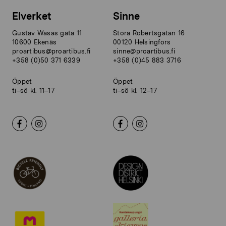
Elverket
Sinne
Gustav Wasas gata 11
Stora Robertsgatan 16
10600 Ekenäs
00120 Helsingfors
proartibus@proartibus.fi
sinne@proartibus.fi
+358 (0)50 371 6339
+358 (0)45 883 3716
Öppet
Öppet
ti–sö kl. 11–17
ti–sö kl. 12–17