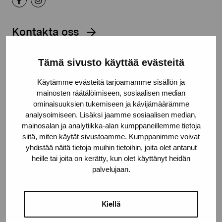
Kontakta oss
Tämä sivusto käyttää evästeitä
Käytämme evästeitä tarjoamamme sisällön ja
Håll dig uppdaterad om aktuella
mainosten räätälöimiseen, sosiaalisen median
ominaisuuksien tukemiseen ja kävijämäärämme
utställningar och evenemang
analysoimiseen. Lisäksi jaamme sosiaalisen median,
mainosalan ja analytiikka-alan kumppaneillemme tietoja
siitä, miten käytät sivustoamme. Kumppanimme voivat
Förnamn
yhdistää näitä tietoja muihin tietoihin, joita olet antanut
heille tai joita on kerätty, kun olet käyttänyt heidän
palvelujaan.
Efternamn
Kiellä
E-postadress