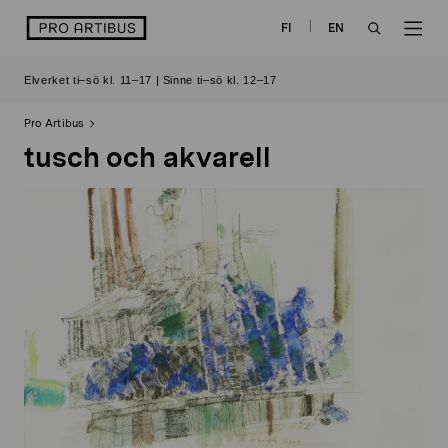
Skip
logo
FI
EN
to
OPEN
OP
content
Elverket ti–sö kl. 11–17 | Sinne ti–sö kl. 12–17
SEARCH
NAV
Pro Artibus
tusch och akvarell