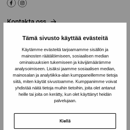
Kontakta oss
Tämä sivusto käyttää evästeitä
Käytämme evästeitä tarjoamamme sisällön ja
mainosten räätälöimiseen, sosiaalisen median
Håll dig uppdaterad om aktuella
ominaisuuksien tukemiseen ja kävijämäärämme
utställningar och evenemang
analysoimiseen. Lisäksi jaamme sosiaalisen median,
mainosalan ja analytiikka-alan kumppaneillemme tietoja
siitä, miten käytät sivustoamme. Kumppanimme voivat
Förnamn
yhdistää näitä tietoja muihin tietoihin, joita olet antanut
heille tai joita on kerätty, kun olet käyttänyt heidän
palvelujaan.
Efternamn
Kiellä
E-postadress