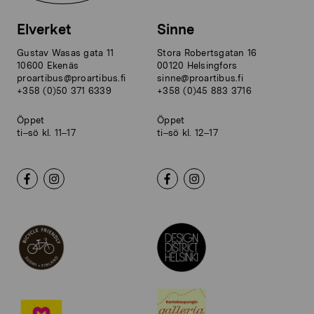
Elverket
Sinne
Gustav Wasas gata 11
Stora Robertsgatan 16
10600 Ekenäs
00120 Helsingfors
proartibus@proartibus.fi
sinne@proartibus.fi
+358 (0)50 371 6339
+358 (0)45 883 3716
Öppet
Öppet
ti–sö kl. 11–17
ti–sö kl. 12–17