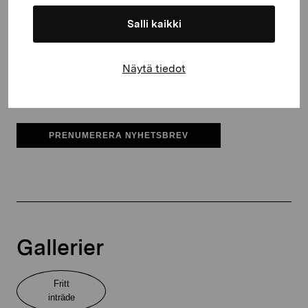
Salli kaikki
Pro Artibus får spara min information för vidare kontakt
Näytä tiedot
Elverket & Pro Artibus
Sinne
PRENUMERERA NYHETSBREV
Gallerier
Fritt
inträde