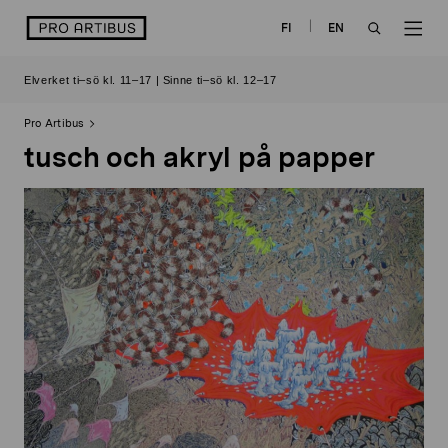
Skip
logo
FI
EN
to
OPEN
OP
content
Elverket ti–sö kl. 11–17 | Sinne ti–sö kl. 12–17
SEARCH
NAV
Pro Artibus
tusch och akryl på papper