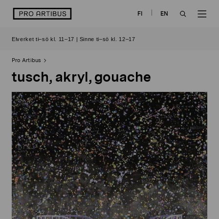
Skip
logo
FI
EN
to
OPEN
OP
content
Elverket ti–sö kl. 11–17 | Sinne ti–sö kl. 12–17
SEARCH
NAV
Pro Artibus
tusch, akryl, gouache