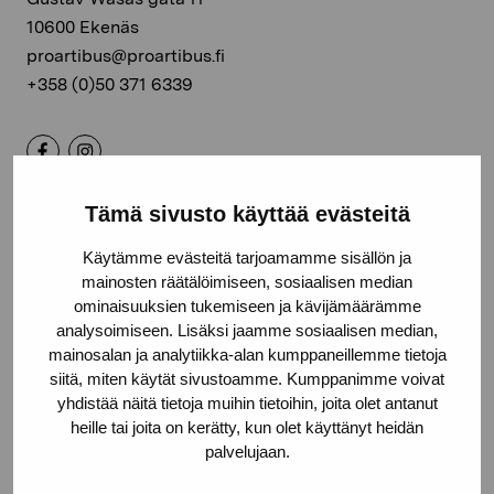
10600 Ekenäs
proartibus@proartibus.fi
+358 (0)50 371 6339
Tämä sivusto käyttää evästeitä
Kontakta oss
Käytämme evästeitä tarjoamamme sisällön ja
mainosten räätälöimiseen, sosiaalisen median
ominaisuuksien tukemiseen ja kävijämäärämme
analysoimiseen. Lisäksi jaamme sosiaalisen median,
Håll dig uppdaterad om aktuella
mainosalan ja analytiikka-alan kumppaneillemme tietoja
siitä, miten käytät sivustoamme. Kumppanimme voivat
utställningar och evenemang
yhdistää näitä tietoja muihin tietoihin, joita olet antanut
heille tai joita on kerätty, kun olet käyttänyt heidän
palvelujaan.
Förnamn