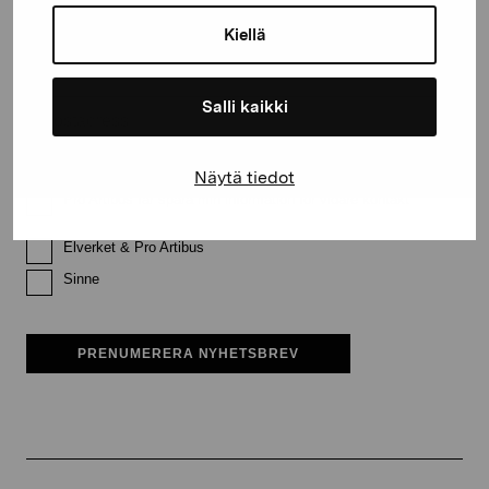
Kiellä
Efternamn
Salli kaikki
E-postadress
Näytä tiedot
Pro Artibus får spara min information för vidare kontakt
Elverket & Pro Artibus
Sinne
PRENUMERERA NYHETSBREV