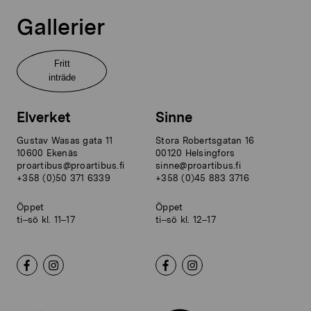
Gallerier
Fritt
inträde
Elverket
Sinne
Gustav Wasas gata 11
Stora Robertsgatan 16
10600 Ekenäs
00120 Helsingfors
proartibus@proartibus.fi
sinne@proartibus.fi
+358 (0)50 371 6339
+358 (0)45 883 3716
Öppet
Öppet
ti–sö kl. 11–17
ti–sö kl. 12–17