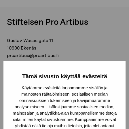
Stiftelsen Pro Artibus
Gustav Wasas gata 11
10600 Ekenäs
proartibus@proartibus.fi
+358 (0)50 371 6339
Tämä sivusto käyttää evästeitä
Käytämme evästeitä tarjoamamme sisällön ja
mainosten räätälöimiseen, sosiaalisen median
Kontakta oss
ominaisuuksien tukemiseen ja kävijämäärämme
analysoimiseen. Lisäksi jaamme sosiaalisen median,
mainosalan ja analytiikka-alan kumppaneillemme tietoja
siitä, miten käytät sivustoamme. Kumppanimme voivat
yhdistää näitä tietoja muihin tietoihin, joita olet antanut