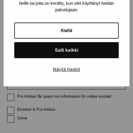
heille tai joita on kerätty, kun olet käyttänyt heidän
Håll dig uppdaterad om aktuella
palvelujaan.
utställningar och evenemang
Kiellä
Förnamn
Salli kaikki
Efternamn
Näytä tiedot
E-postadress
Pro Artibus får spara min information för vidare kontakt
Elverket & Pro Artibus
Sinne