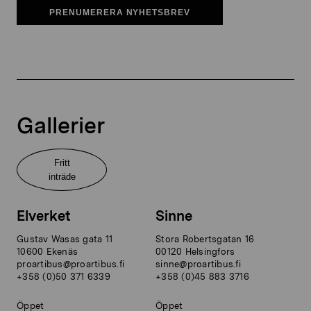
PRENUMERERA NYHETSBREV
Gallerier
Fritt
inträde
Elverket
Sinne
Gustav Wasas gata 11
Stora Robertsgatan 16
10600 Ekenäs
00120 Helsingfors
proartibus@proartibus.fi
sinne@proartibus.fi
+358 (0)50 371 6339
+358 (0)45 883 3716
Öppet
Öppet