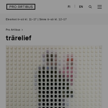
Skip
logo
FI
EN
to
OPEN
OP
content
Elverket ti–sö kl. 11–17 | Sinne ti–sö kl. 12–17
SEARCH
NAV
Pro Artibus
trärelief