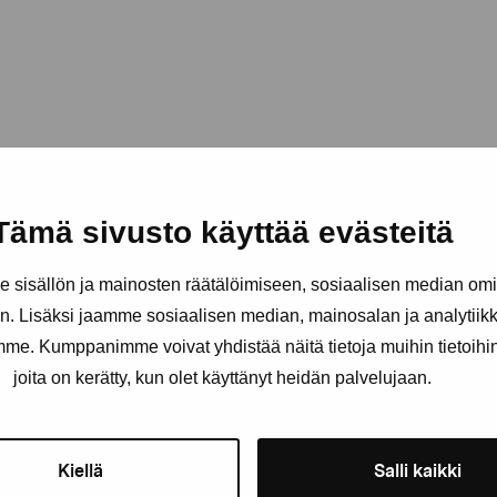
Tämä sivusto käyttää evästeitä
sisällön ja mainosten räätälöimiseen, sosiaalisen median om
. Lisäksi jaamme sosiaalisen median, mainosalan ja analytii
amme. Kumppanimme voivat yhdistää näitä tietoja muihin tietoihin, 
Håll dig uppdaterad om aktuell
joita on kerätty, kun olet käyttänyt heidän palvelujaan.
och evenemang
Kiellä
Salli kaikki
Förnamn
Efternam