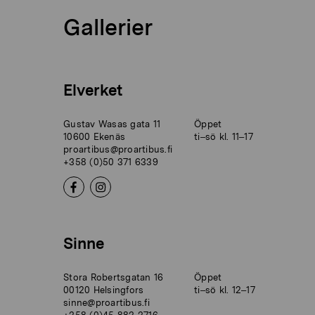
Gallerier
Elverket
Gustav Wasas gata 11
Öppet
10600 Ekenäs
ti–sö kl. 11–17
proartibus@proartibus.fi
+358 (0)50 371 6339
Sinne
Stora Robertsgatan 16
Öppet
00120 Helsingfors
ti–sö kl. 12–17
sinne@proartibus.fi