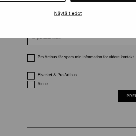
Näytä tiedot
E-postadress
Pro Artibus får spara min information för vidare kontakt
Elverket & Pro Artibus
Sinne
PRE