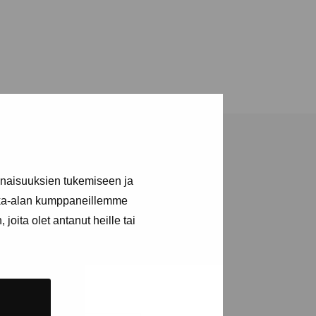
inaisuuksien tukemiseen ja
kka-alan kumppaneillemme
joita olet antanut heille tai
a utställningar
n