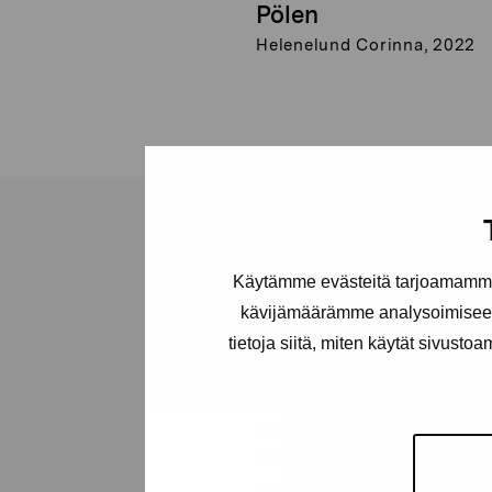
Pölen
Helenelund Corinna, 2022
Käytämme evästeitä tarjoamamme 
kävijämäärämme analysoimiseen
Stiftelsen Pro
tietoja siitä, miten käytät sivusto
Artibus
Gustav Wasas gata 11
10600 Ekenäs
proartibus@proartibus.fi