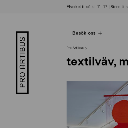
Skip
Elverket ti–sö kl. 11–17 | Sinne ti–
to
content
Besök oss
Open
Pro
sub
Artibus
navigation
logo
Pro Artibus
textilväv, m