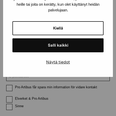
heille tai joita on kerätty, kun olet käyttänyt heidän
Håll dig uppdaterad om aktuella
palvelujaan.
utställningar och evenemang
Kiellä
Förnamn
Salli kaikki
Efternamn
Näytä tiedot
E-postadress
Pro Artibus får spara min information för vidare kontakt
Elverket & Pro Artibus
Sinne