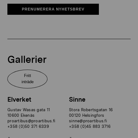
PRENUMERERA NYHETSBREV
Gallerier
Fritt
inträde
Elverket
Sinne
Gustav Wasas gata 11
Stora Robertsgatan 16
10600 Ekenäs
00120 Helsingfors
proartibus@proartibus.fi
sinne@proartibus.fi
+358 (0)50 371 6339
+358 (0)45 883 3716