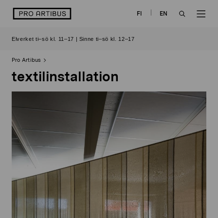
Skip
logo
FI
EN
to
OPEN
OP
content
Elverket ti–sö kl. 11–17 | Sinne ti–sö kl. 12–17
SEARCH
NAV
Pro Artibus
textilinstallation