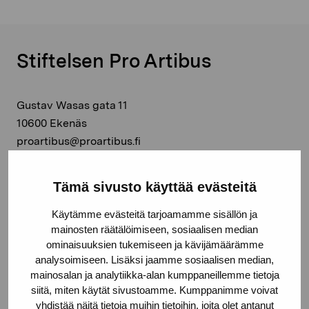
Stiftelsen Pro Artibus
Gustav Wasas gata 11
10600 Ekenäs
proartibus@proartibus.fi
+358 (0)50 371 6339
Tämä sivusto käyttää evästeitä
Käytämme evästeitä tarjoamamme sisällön ja
mainosten räätälöimiseen, sosiaalisen median
Kontakta oss
ominaisuuksien tukemiseen ja kävijämäärämme
analysoimiseen. Lisäksi jaamme sosiaalisen median,
mainosalan ja analytiikka-alan kumppaneillemme tietoja
siitä, miten käytät sivustoamme. Kumppanimme voivat
yhdistää näitä tietoja muihin tietoihin, joita olet antanut